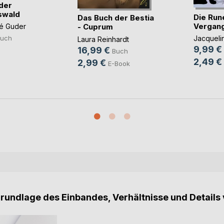
 der
swald
Die Run
Das Buch der Bestia
Vergang
- Cuprum
ré Guder
Jacqueli
uch
Laura Reinhardt
9,99 €
16,99 €
Buch
2,49 €
2,99 €
E-Book
Grundlage des Einbandes, Verhältnisse und Details 