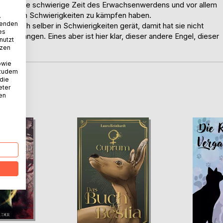
rstützt die schwierige Zeit des Erwachsenwerdens und vor allem
t anderen Schwierigkeiten zu kämpfen haben.
.
wenden
plötzlich selber in Schwierigkeiten gerät, damit hat sie nicht
es
it anfangen. Eines aber ist hier klar, dieser andere Engel, dieser
nutzt
tzen
owie
 zudem
 die
eter
D
nen