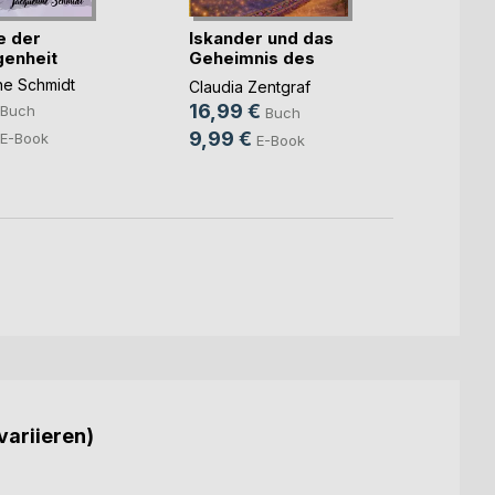
e der
Iskander und das
Lila 
enheit
Geheimnis des
Alicia 
Sou(...)
ne Schmidt
Claudia Zentgraf
18,0
16,99 €
Buch
Buch
9,99
9,99 €
E-Book
E-Book
variieren)