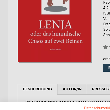
Pap
412 
ISB
Ver
Ers
Spr
Schl
Bew
0%
erhä
BESCHREIBUNG
AUTOR/IN
PRESSES
Die Pubertät alleine ist für ein junges Mädchen b
Schutzengel wie Lenja an die Seite gestellt, ist d
Datenschutzerk