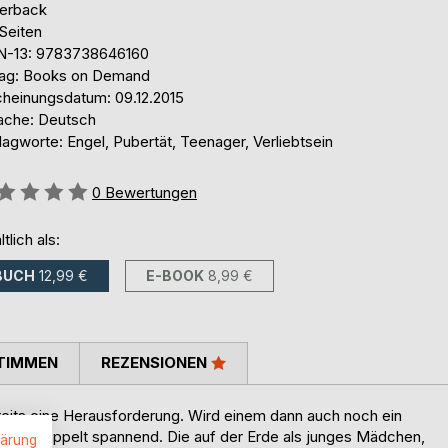
erback
Seiten
N-13: 9783738646160
lag: Books on Demand
cheinungsdatum: 09.12.2015
ache: Deutsch
agworte: Engel, Pubertät, Teenager, Verliebtsein
ertung::
0
Bewertungen
ltlich als:
BUCH
12,99 €
E-BOOK
8,99 €
TIMMEN
REZENSIONEN
ereits eine Herausforderung. Wird einem dann auch noch ein
ie Zeit doppelt spannend. Die auf der Erde als junges Mädchen,
lärung