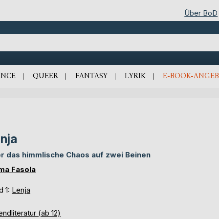
Über BoD
NCE
QUEER
FANTASY
LYRIK
E-BOOK-ANGEB
nja
r das himmlische Chaos auf zwei Beinen
ma Fasola
d 1:
Lenja
ndliteratur (ab 12)