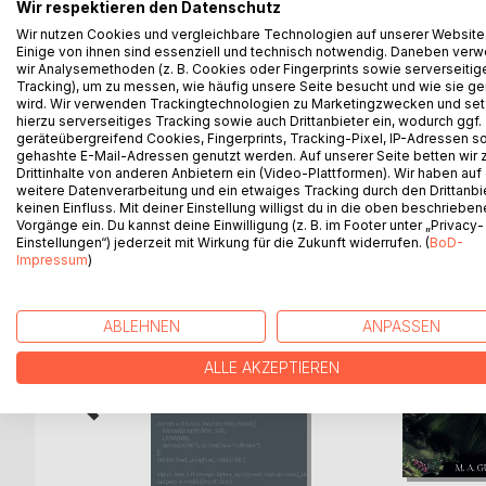
Wir respektieren den Datenschutz
aber nur für ihren Menschen sichtbare Lenja unte
hilft sie den Mädchen, die daneben auch noch mi
Wir nutzen Cookies und vergleichbare Technologien auf unserer Website
Einige von ihnen sind essenziell und technisch notwendig. Daneben ver
Dass sie bei ihrer neuen Mission auf der Erde aber 
wir Analysemethoden (z. B. Cookies oder Fingerprints sowie serverseitig
gerechnet und kann auch erst einmal gar nichts dam
Tracking), um zu messen, wie häufig unsere Seite besucht und wie sie ge
Emil bringt irgendwie alles durcheinander.
wird. Wir verwenden Trackingtechnologien zu Marketingzwecken und se
hierzu serverseitiges Tracking sowie auch Drittanbieter ein, wodurch ggf.
geräteübergreifend Cookies, Fingerprints, Tracking-Pixel, IP-Adressen s
gehashte E-Mail-Adressen genutzt werden. Auf unserer Seite betten wir
Drittinhalte von anderen Anbietern ein (Video-Plattformen). Wir haben auf
weitere Datenverarbeitung und ein etwaiges Tracking durch den Drittanbi
WEITERE TITEL BEI
Bo
keinen Einfluss. Mit deiner Einstellung willigst du in die oben beschriebe
Vorgänge ein. Du kannst deine Einwilligung (z. B. im Footer unter „Privacy-
Einstellungen“) jederzeit mit Wirkung für die Zukunft widerrufen. (
BoD-
Impressum
)
ABLEHNEN
ANPASSEN
ALLE AKZEPTIEREN