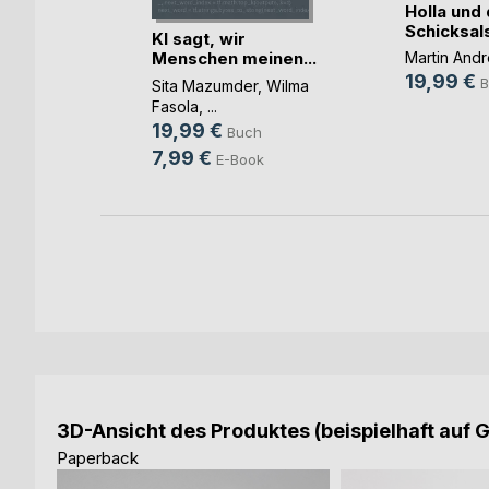
Holla und
Schicksal
KI sagt, wir
Menschen meinen...
Martin And
is
19,99 €
B
Sita Mazumder
,
Wilma
h
Fasola
, ...
ok
19,99 €
Buch
7,99 €
E-Book
3D-Ansicht des Produktes (beispielhaft auf 
Paperback