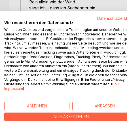
Rein allein wie der Wind
sage ich - dass ich Suchender bin.
Ein nachdenklicher Wanderer
Datenschutzerk
mit unabhängiger Melodie
Wir respektieren den Datenschutz
zwischen den Pfaden -
Wir nutzen Cookies und vergleichbare Technologien auf unserer Website
den persönlichen Raum muss man ergreifen.
Einige von ihnen sind essenziell und technisch notwendig. Daneben ver
Helle, reflektierende Sehnsuchtsschweifen
wir Analysemethoden (z. B. Cookies oder Fingerprints sowie serverseitig
im Nachtblau -
Tracking), um zu messen, wie häufig unsere Seite besucht und wie sie ge
wird. Wir verwenden Trackingtechnologien zu Marketingzwecken und se
ich teile meine Sehnsucht
hierzu serverseitiges Tracking sowie auch Drittanbieter ein, wodurch ggf.
mit dem faszinierenden Unbekannten
geräteübergreifend Cookies, Fingerprints, Tracking-Pixel, IP-Adressen s
und zehre vom echten Analogen.
gehashte E-Mail-Adressen genutzt werden. Auf unserer Seite betten wir
Drittinhalte von anderen Anbietern ein (Video-Plattformen). Wir haben auf
Ein Austausch mit funkelnden Augen
weitere Datenverarbeitung und ein etwaiges Tracking durch den Drittanbi
führt mich zu mir.
keinen Einfluss. Mit deiner Einstellung willigst du in die oben beschriebe
Vorgänge ein. Du kannst deine Einwilligung (z. B. im Footer unter „Privacy-
Einstellungen“) jederzeit mit Wirkung für die Zukunft widerrufen. (
BoD-
Impressum
)
WEITERE TITEL BEI
Bo
ABLEHNEN
ANPASSEN
ALLE AKZEPTIEREN