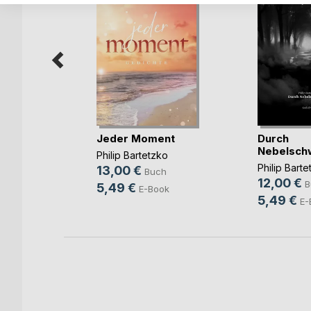
dio
Jeder Moment
Durch
Nebelsch
iam
Philip Bartetzko
Philip Barte
13,00 €
h
Buch
12,00 €
B
5,49 €
E-Book
5,49 €
E-