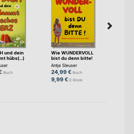
H und dein
Wie WUNDERVOLL
Da wa
t hübs(...)
bist du denn bitte!
Somme
user
Antje Sleuser
Antje 
€
24,99 €
24,9
Buch
Buch
9,99 €
9,99
E-Book