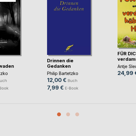
FÜR DIC
verdamm
Drinnen die
waden
Gedanken
Antje Sle
24,99 
tzko
Philip Bartetzko
12,00 €
uch
Buch
7,99 €
Book
E-Book