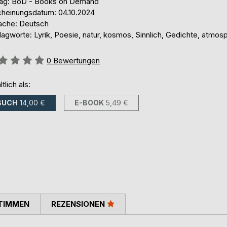
lag: BoD - Books on Demand
cheinungsdatum: 04.10.2024
ache: Deutsch
agworte: Lyrik, Poesie, natur, kosmos, Sinnlich, Gedichte, atmos
ertung::
0
Bewertungen
ltlich als:
BUCH
14,00 €
E-BOOK
5,49 €
TIMMEN
REZENSIONEN