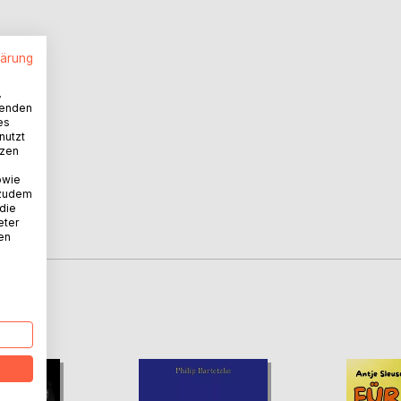
lärung
.
wenden
es
nutzt
tzen
owie
 zudem
 die
eter
nen
D