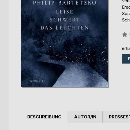
Ver
Ers
Spr
Schl
Bew
0%
erhä
BESCHREIBUNG
AUTOR/IN
PRESSES