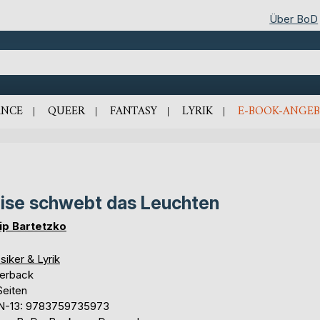
Über BoD
NCE
QUEER
FANTASY
LYRIK
E-BOOK-ANGEB
ise schwebt das Leuchten
lip Bartetzko
siker & Lyrik
erback
Seiten
N-13: 9783759735973