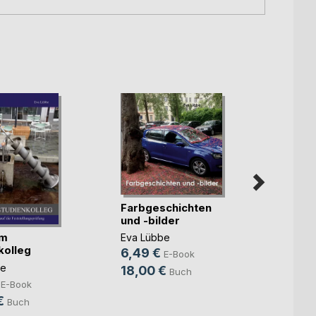
Farbgeschichten
Farbg
und -bilder
und -
im
Eva Lübbe
Eva L
kolleg
6,49 €
4,49
E-Book
be
18,00 €
28,0
Buch
E-Book
€
Buch