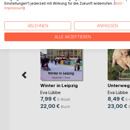
Einstellungen“) jederzeit mit Wirkung für die Zukunft widerrufen. (
BoD-
Impressum
)
WEITERE TITEL BEI
Bo
ABLEHNEN
ANPASSEN
ALLE AKZEPTIEREN
Leipzig
Winter in Leipzig
Unterweg
Eva Lübbe
Eva Lübbe
7,99 €
8,49 €
h
E-Book
E-
22,00 €
23,00 €
Buch