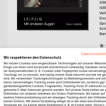
DRM
ISB
Ver
Ers
Spr
Schl
Barr
Bew
0%
Datenschutzerk
erhä
Wir respektieren den Datenschutz
Wir nutzen Cookies und vergleichbare Technologien auf unserer Website
Einige von ihnen sind essenziell und technisch notwendig. Daneben ver
wir Analysemethoden (z. B. Cookies oder Fingerprints sowie serverseitig
Tracking), um zu messen, wie häufig unsere Seite besucht und wie sie ge
wird. Wir verwenden Trackingtechnologien zu Marketingzwecken und se
hierzu serverseitiges Tracking sowie auch Drittanbieter ein, wodurch ggf.
BESCHREIBUNG
AUTOR/IN
PRESSES
geräteübergreifend Cookies, Fingerprints, Tracking-Pixel, IP-Adressen s
gehashte E-Mail-Adressen genutzt werden. Auf unserer Seite betten wir
Drittinhalte von anderen Anbietern ein (Video-Plattformen). Wir haben auf
weitere Datenverarbeitung und ein etwaiges Tracking durch den Drittanbi
Das Buch enthält Gedichte und Fotos zu aktuellen 
keinen Einfluss. Mit deiner Einstellung willigst du in die oben beschriebe
Geschenkbuch geeignet.
Vorgänge ein. Du kannst deine Einwilligung (z. B. im Footer unter „Privacy-