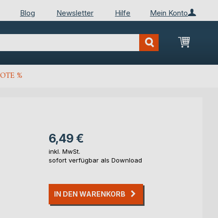
Blog
Newsletter
Hilfe
Mein Konto
Mein Wa
OTE %
6,49 €
inkl. MwSt.
sofort verfügbar als Download
IN DEN WARENKORB