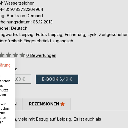
: Wasserzeichen
N-13: 9783732264964
lag: Books on Demand
cheinungsdatum: 06.12.2013
ache: Deutsch
agworte: Leipzig, Fotos Leipzig, Erinnerung, Lyrik, Zeitgeschehe
ierefreiheit: Eingeschränkt zugänglich
ertung::
0
Bewertungen
lärung
ltlich als:
.
BUCH
12,00 €
E-BOOK
6,49 €
wenden
es
nutzt
tzen
TIMMEN
REZENSIONEN
owie
 zudem
 die
eter
Themen, viele mit Bezug auf Leipzig. Es ist auch als
nen