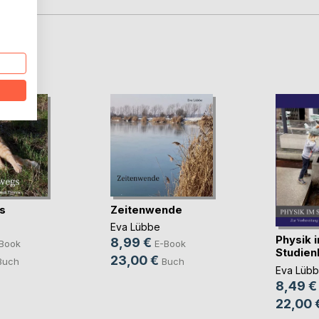
D
s
Zeitenwende
Eva Lübbe
Physik 
8,99 €
Book
E-Book
Studien
23,00 €
Buch
Buch
Eva Lüb
8,49 €
22,00 