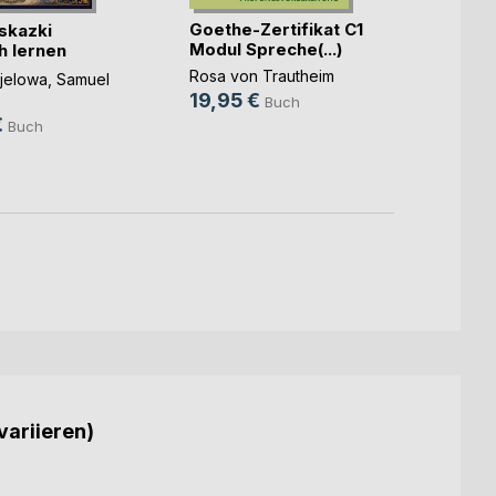
Goethe-Zertifikat C1
 skazki
Modul Spreche(...)
h lernen
Korre
spezia
Rosa von Trautheim
Bjelowa
,
Samuel
wunde(
19,95 €
Buch
Johann
€
Buch
15,0
variieren)