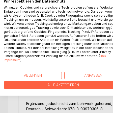
Wir respektieren den Datenschutz
Wir nutzen Cookies und vergleichbare Technologien auf unserer Website
Einige von ihnen sind essenziell und technisch notwendig. Daneben ver
Das Arbeitsheft bietet spielerische Übungen zu 
wir Analysemethoden (z. B. Cookies oder Fingerprints sowie serverseitig
zur weiteren Beschäftigung mit der schwedischen
Tracking), um zu messen, wie häufig unsere Seite besucht und wie sie ge
wird. Wir verwenden Trackingtechnologien zu Marketingzwecken und se
hierzu serverseitiges Tracking sowie auch Drittanbieter ein, wodurch ggf.
Die Grammatik beschränkt sich auf das Präsens, 
geräteübergreifend Cookies, Fingerprints, Tracking-Pixel, IP-Adressen s
gehashte E-Mail-Adressen genutzt werden. Auf unserer Seite betten wir
Smultronstället wendet sich vor allem an Kinder z
Drittinhalte von anderen Anbietern ein (Video-Plattformen). Wir haben auf
weitere Datenverarbeitung und ein etwaiges Tracking durch den Drittanbi
verbringen oder verbringen möchten. Auch Erwachs
keinen Einfluss. Mit deiner Einstellung willigst du in die oben beschriebe
die schwedische Alltagssprache suchen werden 
Vorgänge ein. Du kannst deine Einwilligung (z. B. im Footer unter „Privacy-
Einstellungen“) jederzeit mit Wirkung für die Zukunft widerrufen. (
BoD-
Impressum
)
Zum Lehrwerk - Smultronstället 1, Schwedisch für 
ABLEHNEN
ANPASSEN
Lehrbuch mit der ISBN 978-3-93970361-7, Arbeit
Arbeitsheft zusammen im Paket mit der ISBN 97
ALLE AKZEPTIEREN
das Gesamtpaket (Lehrbuch, Arbeitsheft und CD
Ergänzend, jedoch nicht zum Lehrwerk gehörend,
Deutsch - Schwedisch: 978-3-93970306-8.