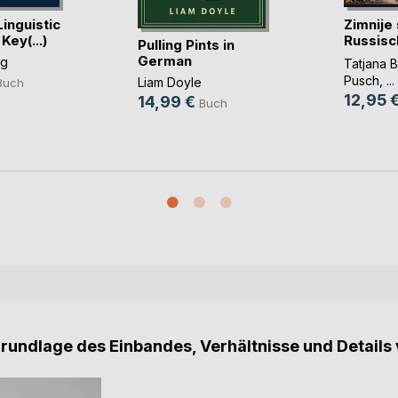
inguistic
Zimnije
 Key(...)
Russisc
Pulling Pints in
mit(...)
German
ng
Tatjana 
Pusch
, ...
Liam Doyle
Buch
12,95 
14,99 €
Buch
Grundlage des Einbandes, Verhältnisse und Details 