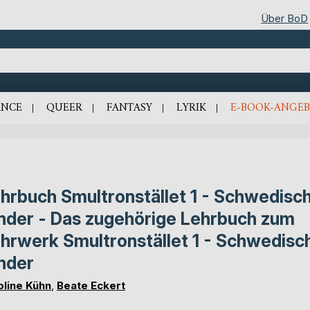
Über BoD
NCE
QUEER
FANTASY
LYRIK
E-BOOK-ANGEB
hrbuch Smultronstället 1 - Schwedisch
nder - Das zugehörige Lehrbuch zum
hrwerk Smultronstället 1 - Schwedisch
nder
oline Kühn
,
Beate Eckert