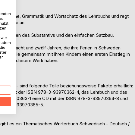
.
wenden
Aussprache, Grammatik und Wortschatz des Lehrbuchs und regt
es
 Sprache an.
nutzt
tzen
die Formen des Substantivs und den einfachen Satzbau.
owie
 zudem
wischen acht und zwölf Jahren, die ihre Ferien in Schweden
 die
eter
ene, die gemeinsam mit ihren Kindern einen ersten Einstieg in
nen
Spaß an diesem Werk haben.
Kinder 1- sind folgende Teile beziehungsweise Pakete erhältlich:
sheft mit der ISBN 978-3-93970362-4, das Lehrbuch und das
8-3-93970363-1 eine CD mit der ISBN 978-3-93970364-8 und
): 978-3-93970365-5.
 gibt es ein Thematisches Wörterbuch Schwedisch - Deutsch /