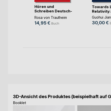
für den
Hören und
Towards L
chb(...)
Schreiben Deutsch-
Relativity:
Test f(...)
k
Guohui Jia
Rosa von Trautheim
30,00 €
14,95 €
ch
Buch
3D-Ansicht des Produktes (beispielhaft auf 
Booklet