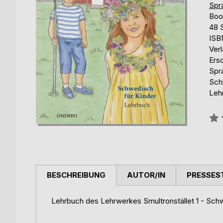
Spr
Boo
48 
ISB
Ver
Ers
Spr
Sch
Leh
Bew
0%
BESCHREIBUNG
AUTOR/IN
PRESSES
Lehrbuch des Lehrwerkes Smultronstället 1 - Schw