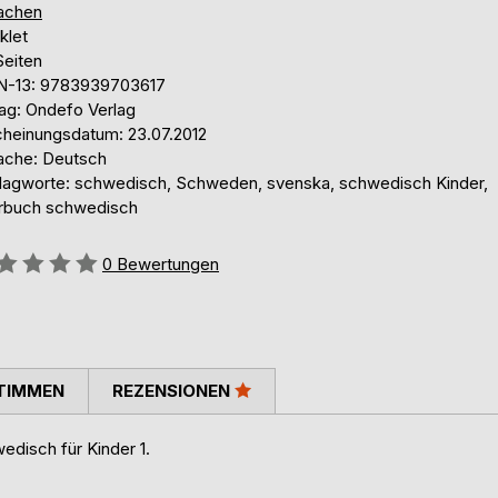
achen
klet
Seiten
N-13: 9783939703617
lag: Ondefo Verlag
cheinungsdatum: 23.07.2012
ache: Deutsch
lagworte: schwedisch, Schweden, svenska, schwedisch Kinder,
rbuch schwedisch
ertung::
0
Bewertungen
TIMMEN
REZENSIONEN
edisch für Kinder 1.