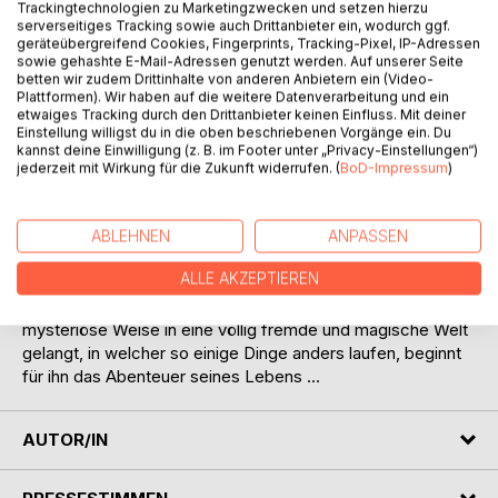
Trackingtechnologien zu Marketingzwecken und setzen hierzu
serverseitiges Tracking sowie auch Drittanbieter ein, wodurch ggf.
geräteübergreifend Cookies, Fingerprints, Tracking-Pixel, IP-Adressen
sowie gehashte E-Mail-Adressen genutzt werden. Auf unserer Seite
BESCHREIBUNG
betten wir zudem Drittinhalte von anderen Anbietern ein (Video-
Plattformen). Wir haben auf die weitere Datenverarbeitung und ein
etwaiges Tracking durch den Drittanbieter keinen Einfluss. Mit deiner
Einstellung willigst du in die oben beschriebenen Vorgänge ein. Du
„Nichts ist sich näher als Licht und Schatten ...“
kannst deine Einwilligung (z. B. im Footer unter „Privacy-Einstellungen“)
jederzeit mit Wirkung für die Zukunft widerrufen. (
BoD-Impressum
)
Der Weg vom – mehr oder weniger – gewöhnlichen Jungen
zum auserwählten Helden ist lang und steinig. Doch genau
dies scheint die Vorsehung für den fünfzehnjährigen Florian
ABLEHNEN
ANPASSEN
bereit zu halten. Schon bald sollten sich für ihn und seinen
ALLE AKZEPTIEREN
Zwillingsbruder Bastian zahlreiche Rätsel aus längst
vergangenen Zeiten lüften. Als Flo eines Tages auf
mysteriöse Weise in eine völlig fremde und magische Welt
gelangt, in welcher so einige Dinge anders laufen, beginnt
für ihn das Abenteuer seines Lebens ...
AUTOR/IN