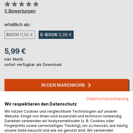
Bewertung::
0%
0
Bewertungen
erhältlich als:
BUCH
11,50 €
E-BOOK
5,99 €
5,99 €
inkl. MwSt.
sofort verfügbar als Download
IN DEN WARENKORB
Datenschutzerklärung
Auf die Merkliste
Wir respektieren den Datenschutz
Titel bewerten
Wir nutzen Cookies und vergleichbare Technologien auf unserer
Website. Einige von ihnen sind essenziell und technisch notwendig.
Daneben verwenden wir Analysemethoden (z. B. Cookies oder
Fingerprints sowie serverseitiges Tracking), um zu messen, wie häufig
unsere Seite besucht und wie sie genutzt wird. Wir verwenden