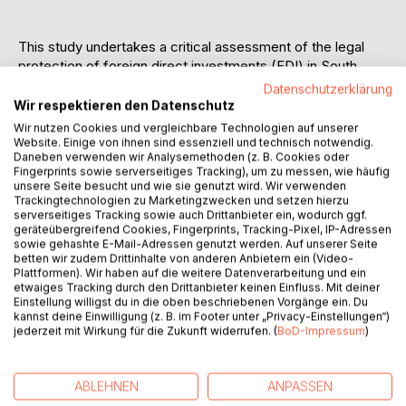
This study undertakes a critical assessment of the legal
protection of foreign direct investments (FDI) in South
Africa and Zimbabwe by determining their compliance with
Datenschutzerklärung
the international minimum standards, norms and/or best
Wir respektieren den Datenschutz
practices on the legal protection of FDI by host states.
Wir nutzen Cookies und vergleichbare Technologien auf unserer
Firstly, the study argues that foreign investment is much
Website. Einige von ihnen sind essenziell und technisch notwendig.
Daneben verwenden wir Analysemethoden (z. B. Cookies oder
needed in South Africa and Zimbabwe to improve
Fingerprints sowie serverseitiges Tracking), um zu messen, wie häufig
economic growth and development, to create jobs, and to
unsere Seite besucht und wie sie genutzt wird. Wir verwenden
increase their competitiveness. However, these benefits
Trackingtechnologien zu Marketingzwecken und setzen hierzu
serverseitiges Tracking sowie auch Drittanbieter ein, wodurch ggf.
are not accrued automatically but rather host states need
geräteübergreifend Cookies, Fingerprints, Tracking-Pixel, IP-Adressen
to create an enabling environment to receive such
sowie gehashte E-Mail-Adressen genutzt werden. Auf unserer Seite
benefits. Thus, host states need to put an investment
betten wir zudem Drittinhalte von anderen Anbietern ein (Video-
Plattformen). Wir haben auf die weitere Datenverarbeitung und ein
scheme into operation to guarantee the legal protection of
etwaiges Tracking durch den Drittanbieter keinen Einfluss. Mit deiner
foreign investments. South Africa and Zimbabwe have at
Einstellung willigst du in die oben beschriebenen Vorgänge ein. Du
large crafted and implemented investment laws and related
kannst deine Einwilligung (z. B. im Footer unter „Privacy-Einstellungen“)
jederzeit mit Wirkung für die Zukunft widerrufen. (
BoD-Impressum
)
policies which tend to be hostile towards foreign
investments. Therefore, similar investment laws and
related policies in both jurisdictions are analysed. This
ABLEHNEN
ANPASSEN
study will also offer recommendations for a legal