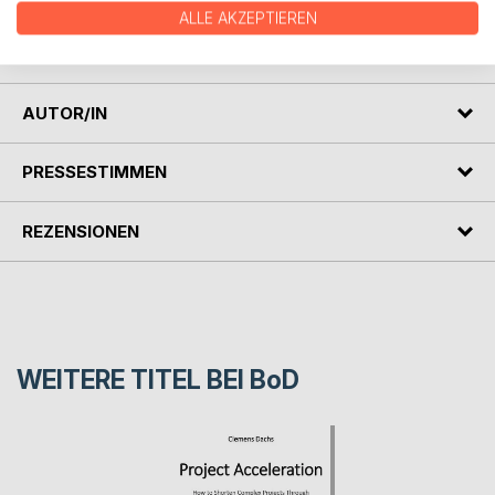
investment which is not only flexible, friendly, and
ALLE AKZEPTIEREN
favourable to foreign investment in South Africa and
Zimbabwe but also advances their local economic policies.
AUTOR/IN
PRESSESTIMMEN
REZENSIONEN
WEITERE TITEL BEI
BoD