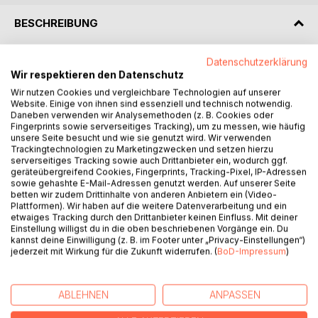
BESCHREIBUNG
Datenschutzerklärung
Es gibt viele und wiederum keinen Ratgeber zum Thema
Wir respektieren den Datenschutz
Geld verdienen im Internet. Fast alle Ratgeber berichten
Wir nutzen Cookies und vergleichbare Technologien auf unserer
von den wundersamen Geschäften der Bildrechte, PLR und
Website. Einige von ihnen sind essenziell und technisch notwendig.
MRR E-Books und weiteren dubiosen Programmen mit
Daneben verwenden wir Analysemethoden (z. B. Cookies oder
Brandern. Mit verlockenden Texten werden zum Teil
Fingerprints sowie serverseitiges Tracking), um zu messen, wie häufig
schlecht erstellte und längst ausgediente PDFs und ePUBs
unsere Seite besucht und wie sie genutzt wird. Wir verwenden
Trackingtechnologien zu Marketingzwecken und setzen hierzu
hin und her gereicht, obwohl doch abzusehen ist, dass bei
serverseitiges Tracking sowie auch Drittanbieter ein, wodurch ggf.
dieser Geschäftsmethode nur der Urheber Gewinne
geräteübergreifend Cookies, Fingerprints, Tracking-Pixel, IP-Adressen
erzielen kann. Von angeblichen Millionären wird berichtet
sowie gehashte E-Mail-Adressen genutzt werden. Auf unserer Seite
betten wir zudem Drittinhalte von anderen Anbietern ein (Video-
und nicht zu guter Letzt solche Ratgeber, die dazu
Plattformen). Wir haben auf die weitere Datenverarbeitung und ein
auffordern die großen Geschäftemacher zu kopieren.
etwaiges Tracking durch den Drittanbieter keinen Einfluss. Mit deiner
Dieser Ratgeber ist vollkommen anders. Sieben
Einstellung willigst du in die oben beschriebenen Vorgänge ein. Du
kannst deine Einwilligung (z. B. im Footer unter „Privacy-Einstellungen“)
Geschäftsbereiche mit durchführbaren Ideen werden
jederzeit mit Wirkung für die Zukunft widerrufen. (
BoD-Impressum
)
komplett durchleuchtet und der Clou an der Sache: Sie
benötigen noch nicht einmal ein Startkapital. Alles was Sie
benötigen, haben Sie bereits zuhause.
ABLEHNEN
ANPASSEN
Lassen Sie sich von den Ideen inspirieren; krempeln Sie die
Ärmel hoch und starten Sie noch heute mit Ihrem eigenen