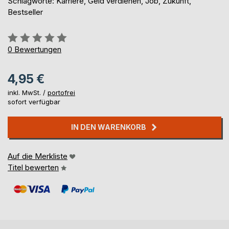
Schlagworte: Karriere, Geld verdienen, Job, Zukunft,
Bestseller
Bewertung::
0%
0
Bewertungen
4,95 €
inkl. MwSt. /
portofrei
sofort verfügbar
IN DEN WARENKORB
Auf die Merkliste
Titel bewerten