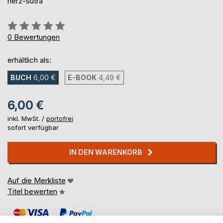
herz-sutra
Bewertung::
0%
0
Bewertungen
erhältlich als:
BUCH
6,00 €
E-BOOK
4,49 €
6,00 €
inkl. MwSt. /
portofrei
sofort verfügbar
IN DEN WARENKORB
Auf die Merkliste
Titel bewerten