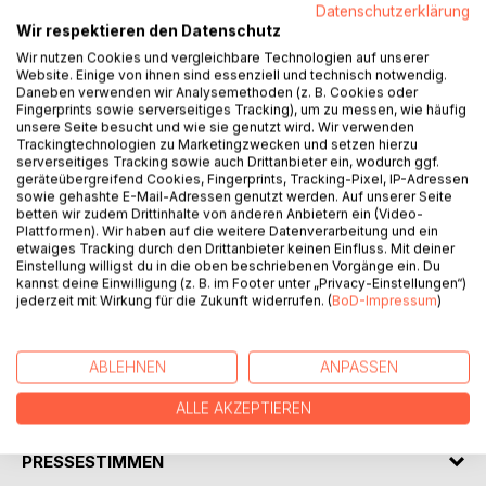
Datenschutzerklärung
Wir respektieren den Datenschutz
Wir nutzen Cookies und vergleichbare Technologien auf unserer
Website. Einige von ihnen sind essenziell und technisch notwendig.
Daneben verwenden wir Analysemethoden (z. B. Cookies oder
BESCHREIBUNG
Fingerprints sowie serverseitiges Tracking), um zu messen, wie häufig
unsere Seite besucht und wie sie genutzt wird. Wir verwenden
Trackingtechnologien zu Marketingzwecken und setzen hierzu
Dieses Büchlein entspricht eher einer Gegenüberstellung;
serverseitiges Tracking sowie auch Drittanbieter ein, wodurch ggf.
geräteübergreifend Cookies, Fingerprints, Tracking-Pixel, IP-Adressen
einem scheinbaren Abgleich zweier leerer Nicht-
sowie gehashte E-Mail-Adressen genutzt werden. Auf unserer Seite
Botschaften. Wer weiß schon, wie das Gesagte damals
betten wir zudem Drittinhalte von anderen Anbietern ein (Video-
gemeint war.
Plattformen). Wir haben auf die weitere Datenverarbeitung und ein
etwaiges Tracking durch den Drittanbieter keinen Einfluss. Mit deiner
Wovon hier berichtet wird, und bestenfalls auch in den
Einstellung willigst du in die oben beschriebenen Vorgänge ein. Du
Worten des Herz-Sutras, ist auf verblüffende Weise
kannst deine Einwilligung (z. B. im Footer unter „Privacy-Einstellungen“)
einfach: Das, was scheinbar passiert, ist es selbst: Ein
jederzeit mit Wirkung für die Zukunft widerrufen. (
BoD-Impressum
)
blinder Tanz, den zwar niemand erfährt, der aber doch alles
ist.
ABLEHNEN
ANPASSEN
AUTOR/IN
ALLE AKZEPTIEREN
PRESSESTIMMEN