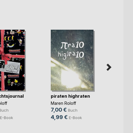
htsjournal
piraten highraten
high 
loff
Maren Roloff
Maren 
7,00 €
7,00 
Buch
Buch
4,99 €
E-Book
E-Book