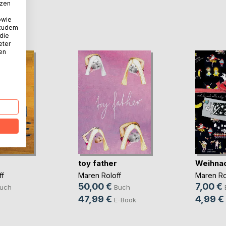
tzen
owie
D
 zudem
 die
eter
nen
toy father
Weihnac
ff
Maren Roloff
Maren Ro
50,00 €
7,00 €
uch
Buch
47,99 €
4,99 €
E-Book