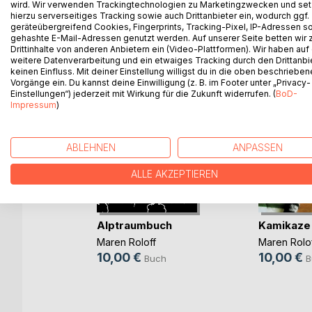
wird. Wir verwenden Trackingtechnologien zu Marketingzwecken und se
hierzu serverseitiges Tracking sowie auch Drittanbieter ein, wodurch ggf.
geräteübergreifend Cookies, Fingerprints, Tracking-Pixel, IP-Adressen s
WEITERE TITEL BEI
Bo
gehashte E-Mail-Adressen genutzt werden. Auf unserer Seite betten wir
Drittinhalte von anderen Anbietern ein (Video-Plattformen). Wir haben auf
weitere Datenverarbeitung und ein etwaiges Tracking durch den Drittanbi
keinen Einfluss. Mit deiner Einstellung willigst du in die oben beschriebe
Vorgänge ein. Du kannst deine Einwilligung (z. B. im Footer unter „Privacy-
Einstellungen“) jederzeit mit Wirkung für die Zukunft widerrufen. (
BoD-
Impressum
)
ABLEHNEN
ANPASSEN
iseduell
ALLE AKZEPTIEREN
h
Alptraumbuch
Kamikaze
Maren Roloff
Maren Rolo
10,00 €
10,00 €
Buch
B