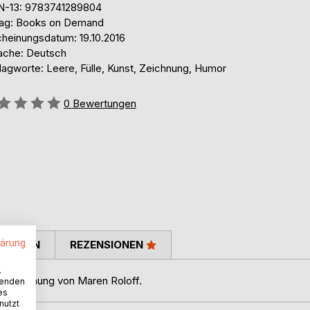
N-13: 9783741289804
lag: Books on Demand
cheinungsdatum: 19.10.2016
ache: Deutsch
lagworte: Leere, Fülle, Kunst, Zeichnung, Humor
ertung::
0
Bewertungen
lärung
TIMMEN
REZENSIONEN
.
d Zeichnung von Maren Roloff.
wenden
es
nutzt