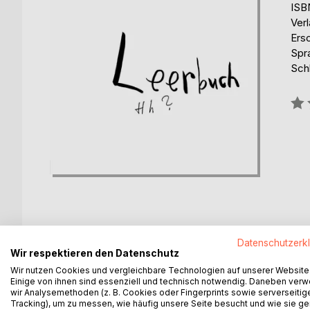
ISB
Ver
Ers
Spr
Sch
Bew
0%
Datenschutzerk
BESCHREIBUNG
AUTOR/IN
PRESSES
Wir respektieren den Datenschutz
Wir nutzen Cookies und vergleichbare Technologien auf unserer Website
Leerbuch von der Leere und der Lehre in Wort un
Einige von ihnen sind essenziell und technisch notwendig. Daneben ver
wir Analysemethoden (z. B. Cookies oder Fingerprints sowie serverseitig
Tracking), um zu messen, wie häufig unsere Seite besucht und wie sie ge