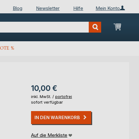
Blog
Newsletter
Hilfe
Mein Konto
Mein Wa
OTE %
10,00 €
inkl. MwSt. /
portofrei
sofort verfügbar
IN DEN WARENKORB
Auf die Merkliste