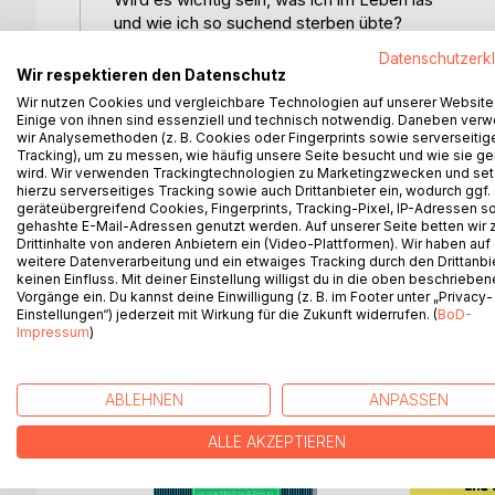
und wie ich so suchend sterben übte?
Datenschutzerk
Wird es wichtig sein, wie ich dein Atmen trank
Wir respektieren den Datenschutz
und was ich in deine Träume schrieb?
Wir nutzen Cookies und vergleichbare Technologien auf unserer Website
Wird es wichtig sein, wie ich versank
Einige von ihnen sind essenziell und technisch notwendig. Daneben ver
tausendmal in Leib und Trieb?
wir Analysemethoden (z. B. Cookies oder Fingerprints sowie serverseitig
Tracking), um zu messen, wie häufig unsere Seite besucht und wie sie ge
wird. Wir verwenden Trackingtechnologien zu Marketingzwecken und se
Wird es wichtig sein, dass ich verstand,
hierzu serverseitiges Tracking sowie auch Drittanbieter ein, wodurch ggf.
mich als Ton zu fügen in die Melodie?
geräteübergreifend Cookies, Fingerprints, Tracking-Pixel, IP-Adressen s
gehashte E-Mail-Adressen genutzt werden. Auf unserer Seite betten wir
Wird es wichtig sein, dass ich an deiner Hand
Drittinhalte von anderen Anbietern ein (Video-Plattformen). Wir haben auf
bis ich weise war nach Bleiben schrie?
weitere Datenverarbeitung und ein etwaiges Tracking durch den Drittanbi
keinen Einfluss. Mit deiner Einstellung willigst du in die oben beschriebe
Vorgänge ein. Du kannst deine Einwilligung (z. B. im Footer unter „Privacy-
Einstellungen“) jederzeit mit Wirkung für die Zukunft widerrufen. (
BoD-
Impressum
)
WEITERE TITEL BEI
Bo
ABLEHNEN
ANPASSEN
ALLE AKZEPTIEREN