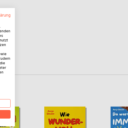
lärung
.
wenden
es
nutzt
tzen
owie
 zudem
 die
eter
nen
D