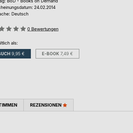
lag: BoD - Books on Demand
cheinungsdatum: 24.02.2014
ache: Deutsch
ertung::
0
Bewertungen
ltlich als:
BUCH
9,95 €
E-BOOK
7,49 €
TIMMEN
REZENSIONEN