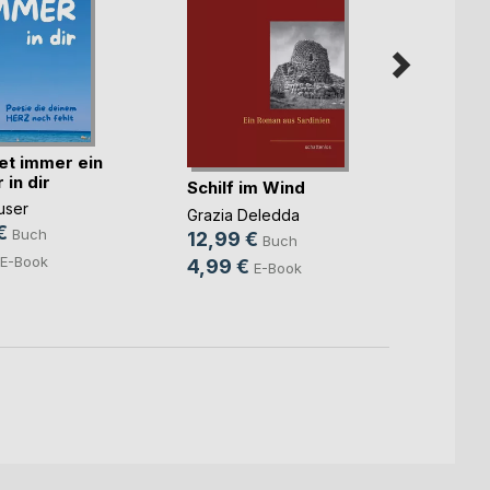
et immer ein
in dir
Schilf im Wind
Ankun
user
Grazia Deledda
Frank 
€
Buch
12,99 €
16,9
Buch
E-Book
4,99 €
E-Book