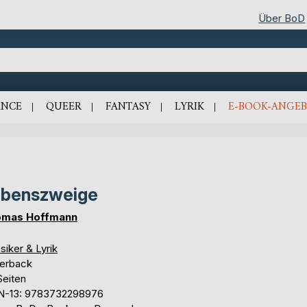
Über BoD
NCE
QUEER
FANTASY
LYRIK
E-BOOK-ANGEB
ebenszweige
omas Hoffmann
siker & Lyrik
erback
Seiten
N-13: 9783732298976