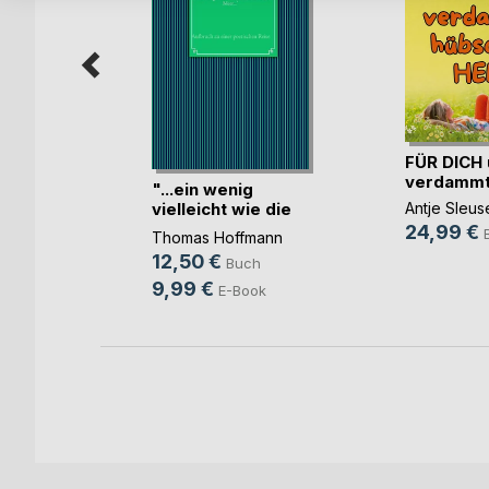
FÜR DICH 
verdammt 
"...ein wenig
vielleicht wie die
Antje Sleus
ann
S(...)
24,99 €
Thomas Hoffmann
h
12,50 €
Buch
9,99 €
E-Book