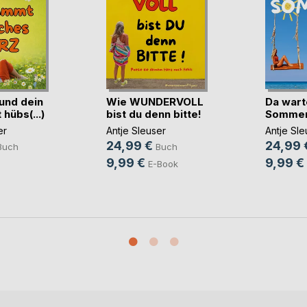
und dein
Wie WUNDERVOLL
Da wart
hübs(...)
bist du denn bitte!
Sommer 
er
Antje Sleuser
Antje Sle
24,99 €
24,99 
Buch
Buch
9,99 €
9,99 €
E-Book