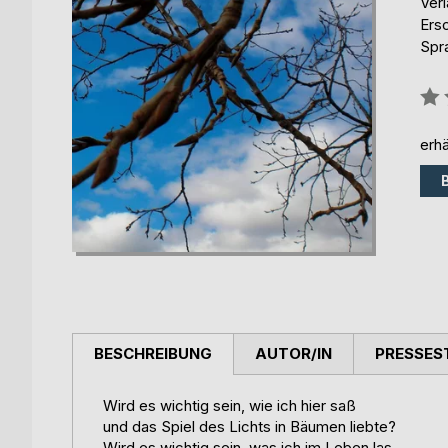
Ver
Ers
Spr
Bew
0%
erhä
BESCHREIBUNG
AUTOR/IN
PRESSES
Wird es wichtig sein, wie ich hier saß
und das Spiel des Lichts in Bäumen liebte?
Wird es wichtig sein, was ich im Leben las