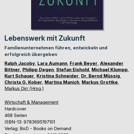
Lebenswerk mit Zukunft
Familienunternehmen führen, entwickeln und
erfolgreich übergeben
Ralph Jacoby
,
Lara Aumann
,
Frank Beyer
,
Alexander
Bittner
,
Philipp Degen
,
Stefan Eishold
,
Michael Klumpp
,
Kurt Schauer
,
Kristina Schneider
,
Dr. Bernd Müssig
,
Christa G. Kober
,
Martina Manich
,
Markus Grottke
,
Markus Dirr (Hrsg.)
Wirtschaft & Management
Hardcover
468 Seiten
ISBN-13: 9783695197101
Verlag: BoD - Books on Demand