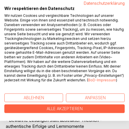
Datenschutzerklärung
Anhand authentischer Fälle erleben Sie, wie Eigentümer
Wir respektieren den Datenschutz
emotionale Hürden
Wir nutzen Cookies und vergleichbare Technologien auf unserer
überwinden, wie nächste Generationen ihren eigenen Weg
Website. Einige von ihnen sind essenziell und technisch notwendig.
finden und wie externe Geschäftsführer Vertrauen
Daneben verwenden wir Analysemethoden (z. B. Cookies oder
aufbauen und Wandel gestalten.
Fingerprints sowie serverseitiges Tracking), um zu messen, wie häufig
unsere Seite besucht und wie sie genutzt wird. Wir verwenden
Trackingtechnologien zu Marketingzwecken und setzen hierzu
Ihre Herausforderungen im Mittelpunkt:
serverseitiges Tracking sowie auch Drittanbieter ein, wodurch ggf.
- Für Eigentümer: Wie Sie Ihr Lebenswerk erfolgreich
geräteübergreifend Cookies, Fingerprints, Tracking-Pixel, IP-Adressen
sowie gehashte E-Mail-Adressen genutzt werden. Auf unserer Seite
übergeben und Ihre Werte langfristig bewahren.
betten wir zudem Drittinhalte von anderen Anbietern ein (Video-
- Für Kinder und Ehepartner: Wie Sie Erwartungen
Plattformen). Wir haben auf die weitere Datenverarbeitung und ein
managen, Ihre eigene Rolle finden und souverän auftreten.
etwaiges Tracking durch den Drittanbieter keinen Einfluss. Mit deiner
Einstellung willigst du in die oben beschriebenen Vorgänge ein. Du
- Für externe Geschäftsführer: Wie Sie Vertrauen
kannst deine Einwilligung (z. B. im Footer unter „Privacy-Einstellungen“)
gewinnen, Familiendynamiken meistern und nachhaltige
jederzeit mit Wirkung für die Zukunft widerrufen. (
BoD-Impressum
)
Erfolge erzielen.
Was Sie erwartet:
ABLEHNEN
ANPASSEN
- Der unverstellte Blick von außen auf die emotionalen und
strategischen Herausforderungen von
ALLE AKZEPTIEREN
Familienunternehmen
- Bewährte Lösungen statt abstrakter Theorien -
authentische Erfolge und Lernmomente