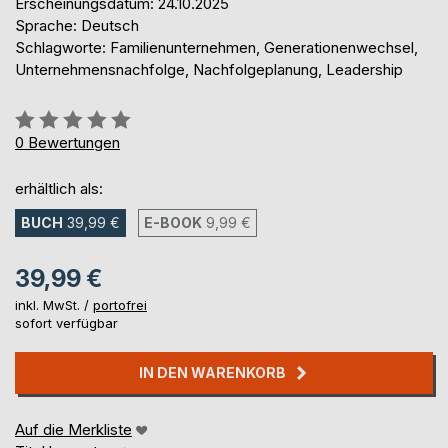
Erscheinungsdatum: 24.10.2025
Sprache: Deutsch
Schlagworte: Familienunternehmen, Generationenwechsel,
Unternehmensnachfolge, Nachfolgeplanung, Leadership
Bewertung::
0%
0
Bewertungen
erhältlich als:
BUCH
39,99 €
E-BOOK
9,99 €
39,99 €
inkl. MwSt. /
portofrei
sofort verfügbar
IN DEN WARENKORB
Auf die Merkliste