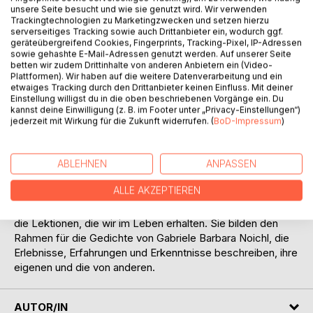
unsere Seite besucht und wie sie genutzt wird. Wir verwenden
Trackingtechnologien zu Marketingzwecken und setzen hierzu
serverseitiges Tracking sowie auch Drittanbieter ein, wodurch ggf.
geräteübergreifend Cookies, Fingerprints, Tracking-Pixel, IP-Adressen
sowie gehashte E-Mail-Adressen genutzt werden. Auf unserer Seite
betten wir zudem Drittinhalte von anderen Anbietern ein (Video-
Plattformen). Wir haben auf die weitere Datenverarbeitung und ein
BESCHREIBUNG
etwaiges Tracking durch den Drittanbieter keinen Einfluss. Mit deiner
Einstellung willigst du in die oben beschriebenen Vorgänge ein. Du
kannst deine Einwilligung (z. B. im Footer unter „Privacy-Einstellungen“)
„Lebensstufen“ - Wir machen uns einen Reim drauf
jederzeit mit Wirkung für die Zukunft widerrufen. (
BoD-Impressum
)
Auf jeder Stufe unseres Daseins können wir ein
Lebensgeheimnis entdecken und lernen, bei jedem Schritt
ABLEHNEN
ANPASSEN
bewusst zu sein sowie mit jeder Stufe bewusster zu
ALLE AKZEPTIEREN
werden.
Die 22 Tarot-Karten, die großen Arkana, versinnbildlichen
die Lektionen, die wir im Leben erhalten. Sie bilden den
Rahmen für die Gedichte von Gabriele Barbara Noichl, die
Erlebnisse, Erfahrungen und Erkenntnisse beschreiben, ihre
eigenen und die von anderen.
AUTOR/IN