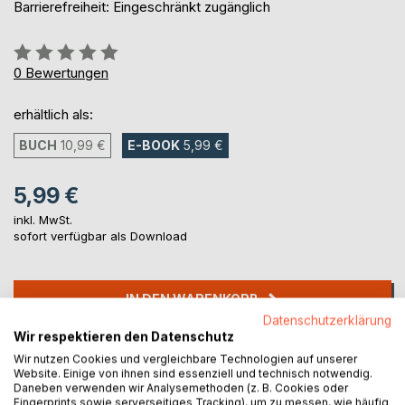
Barrierefreiheit: Eingeschränkt zugänglich
Bewertung::
0%
0
Bewertungen
erhältlich als:
BUCH
10,99 €
E-BOOK
5,99 €
5,99 €
inkl. MwSt.
sofort verfügbar als Download
IN DEN WARENKORB
Datenschutzerklärung
Wir respektieren den Datenschutz
Auf die Merkliste
Wir nutzen Cookies und vergleichbare Technologien auf unserer
Titel bewerten
Website. Einige von ihnen sind essenziell und technisch notwendig.
Daneben verwenden wir Analysemethoden (z. B. Cookies oder
Fingerprints sowie serverseitiges Tracking), um zu messen, wie häufig