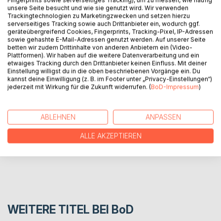
unsere Seite besucht und wie sie genutzt wird. Wir verwenden
BESCHREIBUNG
Trackingtechnologien zu Marketingzwecken und setzen hierzu
serverseitiges Tracking sowie auch Drittanbieter ein, wodurch ggf.
geräteübergreifend Cookies, Fingerprints, Tracking-Pixel, IP-Adressen
sowie gehashte E-Mail-Adressen genutzt werden. Auf unserer Seite
Lebensspuren ist eine Sammlung von selbstgeschaffenen
betten wir zudem Drittinhalte von anderen Anbietern ein (Video-
Gedichten, die zum Nachdenken anregen und inspirieren
Plattformen). Wir haben auf die weitere Datenverarbeitung und ein
sollen.
etwaiges Tracking durch den Drittanbieter keinen Einfluss. Mit deiner
Einstellung willigst du in die oben beschriebenen Vorgänge ein. Du
kannst deine Einwilligung (z. B. im Footer unter „Privacy-Einstellungen“)
jederzeit mit Wirkung für die Zukunft widerrufen. (
BoD-Impressum
)
AUTOR/IN
PRESSESTIMMEN
ABLEHNEN
ANPASSEN
ALLE AKZEPTIEREN
REZENSIONEN
WEITERE TITEL BEI
BoD