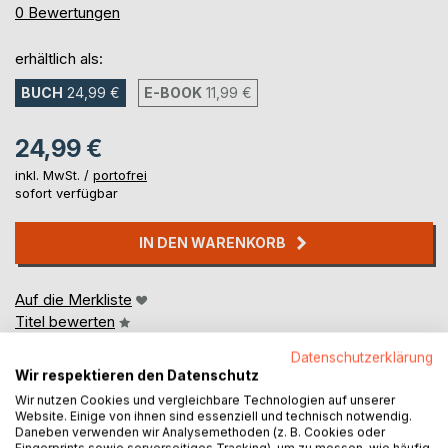
0%
0
Bewertungen
erhältlich als:
BUCH
24,99 €
E-BOOK
11,99 €
24,99 €
inkl. MwSt. /
portofrei
sofort verfügbar
IN DEN WARENKORB
Auf die Merkliste
Titel bewerten
Datenschutzerklärung
Wir respektieren den Datenschutz
Wir nutzen Cookies und vergleichbare Technologien auf unserer
Website. Einige von ihnen sind essenziell und technisch notwendig.
Daneben verwenden wir Analysemethoden (z. B. Cookies oder
Fingerprints sowie serverseitiges Tracking), um zu messen, wie häufig