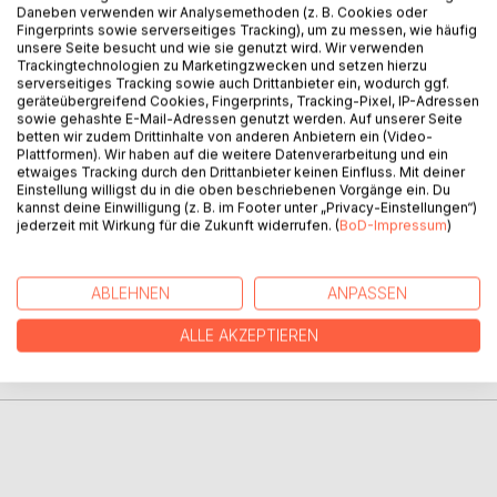
Daneben verwenden wir Analysemethoden (z. B. Cookies oder
Fingerprints sowie serverseitiges Tracking), um zu messen, wie häufig
unsere Seite besucht und wie sie genutzt wird. Wir verwenden
BESCHREIBUNG
Trackingtechnologien zu Marketingzwecken und setzen hierzu
serverseitiges Tracking sowie auch Drittanbieter ein, wodurch ggf.
geräteübergreifend Cookies, Fingerprints, Tracking-Pixel, IP-Adressen
Vom Sinn des Lebens bis zum Umgang mit dem Tod. Ein
sowie gehashte E-Mail-Adressen genutzt werden. Auf unserer Seite
betten wir zudem Drittinhalte von anderen Anbietern ein (Video-
moderner Gedichtband, der Gedanken, Gefühle und
Plattformen). Wir haben auf die weitere Datenverarbeitung und ein
Träume aus dem Alltag in prägnanter, poetischer Art
etwaiges Tracking durch den Drittanbieter keinen Einfluss. Mit deiner
zusammenfasst.
Einstellung willigst du in die oben beschriebenen Vorgänge ein. Du
kannst deine Einwilligung (z. B. im Footer unter „Privacy-Einstellungen“)
jederzeit mit Wirkung für die Zukunft widerrufen. (
BoD-Impressum
)
AUTOR/IN
ABLEHNEN
ANPASSEN
PRESSESTIMMEN
ALLE AKZEPTIEREN
REZENSIONEN