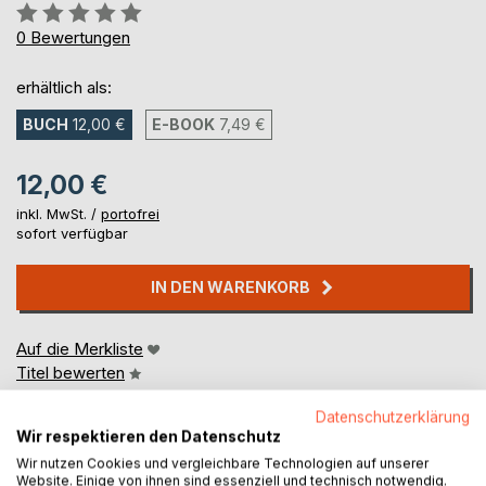
Bewertung::
0%
0
Bewertungen
erhältlich als:
BUCH
12,00 €
E-BOOK
7,49 €
12,00 €
inkl. MwSt. /
portofrei
sofort verfügbar
IN DEN WARENKORB
Auf die Merkliste
Titel bewerten
Datenschutzerklärung
Wir respektieren den Datenschutz
Wir nutzen Cookies und vergleichbare Technologien auf unserer
Website. Einige von ihnen sind essenziell und technisch notwendig.