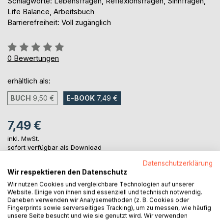
Schlagworte: Lebensfragen, Reflexionsfragen, Sinnfragen,
Life Balance, Arbeitsbuch
Barrierefreiheit: Voll zugänglich
Bewertung::
0%
0
Bewertungen
erhältlich als:
BUCH
9,50 €
E-BOOK
7,49 €
7,49 €
inkl. MwSt.
sofort verfügbar als Download
Datenschutzerklärung
Wir respektieren den Datenschutz
IN DEN WARENKORB
Wir nutzen Cookies und vergleichbare Technologien auf unserer
Website. Einige von ihnen sind essenziell und technisch notwendig.
Daneben verwenden wir Analysemethoden (z. B. Cookies oder
Fingerprints sowie serverseitiges Tracking), um zu messen, wie häufig
Auf die Merkliste
unsere Seite besucht und wie sie genutzt wird. Wir verwenden