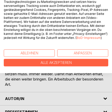
Titel bewerten
Trackingtechnologien zu Marketingzwecken und setzen hierzu
serverseitiges Tracking sowie auch Drittanbieter ein, wodurch ggf.
geräteübergreifend Cookies, Fingerprints, Tracking-Pixel, IP-Adressen
sowie gehashte E-Mail-Adressen genutzt werden. Auf unserer Seite
betten wir zudem Drittinhalte von anderen Anbietern ein (Video-
Plattformen). Wir haben auf die weitere Datenverarbeitung und ein
etwaiges Tracking durch den Drittanbieter keinen Einfluss. Mit deiner
Einstellung willigst du in die oben beschriebenen Vorgänge ein. Du
kannst deine Einwilligung (z. B. im Footer unter „Privacy-Einstellungen“)
jederzeit mit Wirkung für die Zukunft widerrufen. (
BoD-Impressum
)
BESCHREIBUNG
Dieses Buch enthält ausschliesslich Fragen, es gibt darauf
ABLEHNEN
ANPASSEN
keine Antworten. Es ist ein Buch voller Fragen, auf die der
ALLE AKZEPTIEREN
Leser selbst seine Antwort finden muss. Mit Fragen, die in
die Tiefe gehen. Fragen, mit denen man sich auseinander
setzen muss. Immer wieder. Damit man Antworten erhält,
die einen weiter bringen. Ein Arbeitsbuch der besonderen
Art.
AUTOR/IN
PRESSESTIMMEN