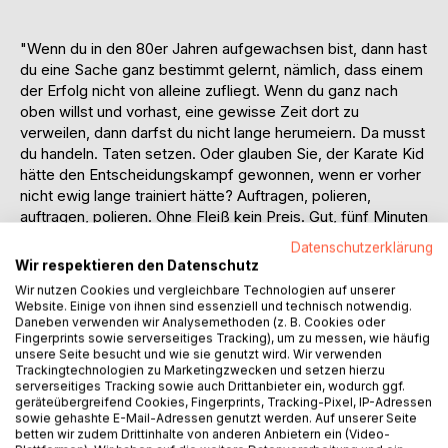
"Wenn du in den 80er Jahren aufgewachsen bist, dann hast
du eine Sache ganz bestimmt gelernt, nämlich, dass einem
der Erfolg nicht von alleine zufliegt. Wenn du ganz nach
oben willst und vorhast, eine gewisse Zeit dort zu
verweilen, dann darfst du nicht lange herumeiern. Da musst
du handeln. Taten setzen. Oder glauben Sie, der Karate Kid
hätte den Entscheidungskampf gewonnen, wenn er vorher
nicht ewig lange trainiert hätte? Auftragen, polieren,
auftragen, polieren. Ohne Fleiß kein Preis. Gut, fünf Minuten
zusammengeschnittenes, mit Synthie-Pop untermaltes
Datenschutzerklärung
Training, entsprachen wohl schon in Filmzeit mindestens
Wir respektieren den Datenschutz
drei, vier Monaten und in der Realität vermutlich einem
Wir nutzen Cookies und vergleichbare Technologien auf unserer
ganzen Jahr, aber da musst du eben durch. Am Ende des
Website. Einige von ihnen sind essenziell und technisch notwendig.
Tages brauchte dafür kein Bösewicht mehr zu glauben,
Daneben verwenden wir Analysemethoden (z. B. Cookies oder
Fingerprints sowie serverseitiges Tracking), um zu messen, wie häufig
dass er auch nur die geringste Chance hatte. Voll in die
unsere Seite besucht und wie sie genutzt wird. Wir verwenden
Fresse!"
Trackingtechnologien zu Marketingzwecken und setzen hierzu
serverseitiges Tracking sowie auch Drittanbieter ein, wodurch ggf.
geräteübergreifend Cookies, Fingerprints, Tracking-Pixel, IP-Adressen
„Lebensfilm“ ist ein Roman, der sich mit den folgenden
sowie gehashte E-Mail-Adressen genutzt werden. Auf unserer Seite
Themenbereichen auseinandersetzt:
betten wir zudem Drittinhalte von anderen Anbietern ein (Video-