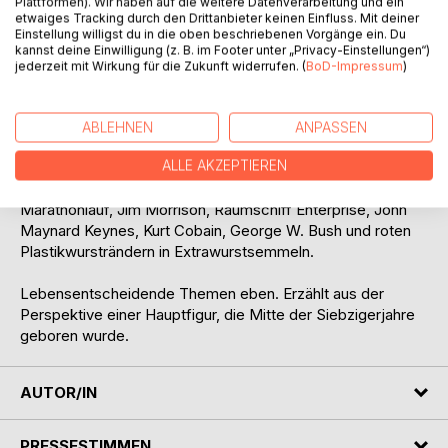
Plattformen). Wir haben auf die weitere Datenverarbeitung und ein
etwaiges Tracking durch den Drittanbieter keinen Einfluss. Mit deiner
Sinn und Unsinn von Erfolg, Ehrgeiz, Versagen, Angst,
Einstellung willigst du in die oben beschriebenen Vorgänge ein. Du
Liebe, Tod, Ethik, Moral, Doppelmoral, Inspektor Columbo,
kannst deine Einwilligung (z. B. im Footer unter „Privacy-Einstellungen“)
Vorstadtidylle, Neid, Hass, Glück, Leid, Ehe, Zwang, Betrug,
jederzeit mit Wirkung für die Zukunft widerrufen. (
BoD-Impressum
)
Sex, Drugs, Rock n Roll, Nahtoderfahrungen, Atomkrieg,
Mr. Spock, Religion, Kässbohrer Autobusse, Film, Musik,
Bud Spencer, Kindheit, Jugend, Selbstreflektion,
ABLEHNEN
ANPASSEN
Persönlichkeitsentwicklung, Wirtschaft, Kultur,
ALLE AKZEPTIEREN
Selbstaufgabe, Tom Cruise, Feinkostabteilungen,
Swimmingpools, Leidenschaft, Sylvester Stallone,
Marathonlauf, Jim Morrison, Raumschiff Enterprise, John
Maynard Keynes, Kurt Cobain, George W. Bush und roten
Plastikwursträndern in Extrawurstsemmeln.
Lebensentscheidende Themen eben. Erzählt aus der
Perspektive einer Hauptfigur, die Mitte der Siebzigerjahre
geboren wurde.
AUTOR/IN
PRESSESTIMMEN