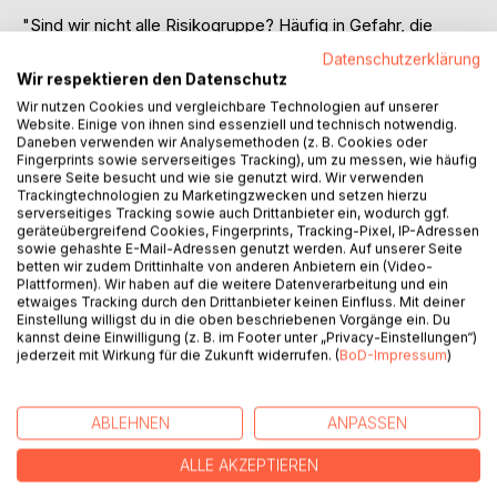
"Sind wir nicht alle Risikogruppe? Häufig in Gefahr, die
Kostbarkeit des Lebens zu versäumen? Ist es nicht das
Datenschutzerklärung
größte Risiko, am Ende zu bemerken, dass unsere Träume
Wir respektieren den Datenschutz
und unsere Einzigartigkeit unverwirklicht geblieben sind?"
Wir nutzen Cookies und vergleichbare Technologien auf unserer
schreibt Autor Stephan Hofinger. Und weiter: "Mich macht
Website. Einige von ihnen sind essenziell und technisch notwendig.
das zumindest subtil Bedrohliche der Corona-Krise gerade
Daneben verwenden wir Analysemethoden (z. B. Cookies oder
Fingerprints sowie serverseitiges Tracking), um zu messen, wie häufig
sehr lebendig: sprudelnde Kreativität, weitende Sehnsucht,
unsere Seite besucht und wie sie genutzt wird. Wir verwenden
formende Gestaltungskraft. Auch das Wechselbad der
Trackingtechnologien zu Marketingzwecken und setzen hierzu
Gefühle, das mich durch diese Wochen begleitet, steigert
serverseitiges Tracking sowie auch Drittanbieter ein, wodurch ggf.
geräteübergreifend Cookies, Fingerprints, Tracking-Pixel, IP-Adressen
die Intensität meines Da-Seins. Ganz da im Augenblick, das
sowie gehashte E-Mail-Adressen genutzt werden. Auf unserer Seite
trifft das momentane Lebensgefühl vielleicht am besten."
betten wir zudem Drittinhalte von anderen Anbietern ein (Video-
All das findet in den "Lebens-Essenzen" eloquenten
Plattformen). Wir haben auf die weitere Datenverarbeitung und ein
etwaiges Tracking durch den Drittanbieter keinen Einfluss. Mit deiner
Ausdruck. Ein Buch voller Bestärkung und Inspiration - nicht
Einstellung willigst du in die oben beschriebenen Vorgänge ein. Du
nur in Corona-Zeiten.
kannst deine Einwilligung (z. B. im Footer unter „Privacy-Einstellungen“)
jederzeit mit Wirkung für die Zukunft widerrufen. (
BoD-Impressum
)
AUTOR/IN
ABLEHNEN
ANPASSEN
PRESSESTIMMEN
ALLE AKZEPTIEREN