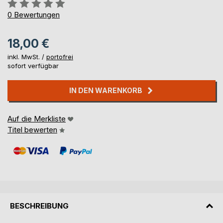
Bewertung::
0%
0
Bewertungen
18,00 €
inkl. MwSt. /
portofrei
sofort verfügbar
IN DEN WARENKORB
Auf die Merkliste
Titel bewerten
BESCHREIBUNG