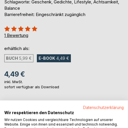
Schlagworte: Geschenk, Gedichte, Lifestyle, Achtsamkeit,
Balance
Barrierefreiheit: Eingeschränkt zugänglich
Bewertung::
100%
1
Bewertung
erhältlich als:
BUCH
5,99 €
E-BOOK
4,49 €
4,49 €
inkl. MwSt.
sofort verfügbar als Download
IN DEN WARENKORB
Datenschutzerklärung
Wir respektieren den Datenschutz
Wir nutzen Cookies und vergleichbare Technologien auf unserer
Auf die Merkliste
Website. Einige von ihnen sind essenziell und technisch notwendig.