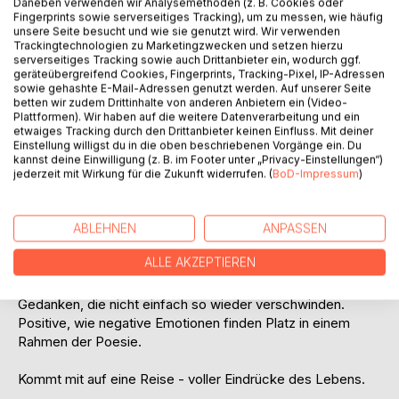
Daneben verwenden wir Analysemethoden (z. B. Cookies oder
Titel bewerten
Fingerprints sowie serverseitiges Tracking), um zu messen, wie häufig
unsere Seite besucht und wie sie genutzt wird. Wir verwenden
Trackingtechnologien zu Marketingzwecken und setzen hierzu
serverseitiges Tracking sowie auch Drittanbieter ein, wodurch ggf.
geräteübergreifend Cookies, Fingerprints, Tracking-Pixel, IP-Adressen
sowie gehashte E-Mail-Adressen genutzt werden. Auf unserer Seite
betten wir zudem Drittinhalte von anderen Anbietern ein (Video-
Plattformen). Wir haben auf die weitere Datenverarbeitung und ein
etwaiges Tracking durch den Drittanbieter keinen Einfluss. Mit deiner
BESCHREIBUNG
Einstellung willigst du in die oben beschriebenen Vorgänge ein. Du
kannst deine Einwilligung (z. B. im Footer unter „Privacy-Einstellungen“)
jederzeit mit Wirkung für die Zukunft widerrufen. (
BoD-Impressum
)
Lebendigkeit meiner Poesie
Eine lyrische Sammlung der neuesten Werke von Roland A.
ABLEHNEN
ANPASSEN
Berg.
ALLE AKZEPTIEREN
Wenn nichts hilft, hilft das Schreiben. Ein Ventil für alle
Gedanken, die nicht einfach so wieder verschwinden.
Positive, wie negative Emotionen finden Platz in einem
Rahmen der Poesie.
Kommt mit auf eine Reise - voller Eindrücke des Lebens.