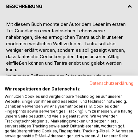
BESCHREIBUNG
Mit diesem Buch möchte der Autor dem Leser im ersten
Teil Grundlagen einer tantrischen Lebensweise
nahebringen, die es ermöglichen Tantra auch in unserer
modernen westlichen Welt zu leben. Tantra soll also
weniger erklärt werden, sondern es soll gezeigt werden,
dass tantrische Gedanken jeden Tag in unseren Alltag
einfließen können und Tantra erlebt und gelebt werden
kann.
Im zweiten Teil möchte der Autor zeigen, wie eine
tantrische Lebensweise ein erweitertes Verständnis von
Datenschutzerklärung
Nähe und Distanz, aber auch von Liebe, Treue und Intimität
Wir respektieren den Datenschutz
jede Beziehung bereichern kann. Vertrauen und Sexualität
Wir nutzen Cookies und vergleichbare Technologien auf unserer
gemeinsam zu erforschen und zu erleben lässt uns Nähe
Website. Einige von ihnen sind essenziell und technisch notwendig.
Daneben verwenden wir Analysemethoden (z. B. Cookies oder
wirklich spüren. Darüber hinaus werden anhand der für
Fingerprints sowie serverseitiges Tracking), um zu messen, wie häufig
Generationen aktuellen Themen Potenziale für persönliche
unsere Seite besucht und wie sie genutzt wird. Wir verwenden
Weiterentwicklung beschrieben.
Trackingtechnologien zu Marketingzwecken und setzen hierzu
serverseitiges Tracking sowie auch Drittanbieter ein, wodurch ggf.
Mit dem dritten Teil soll ein Beitrag zu einem besseren
geräteübergreifend Cookies, Fingerprints, Tracking-Pixel, IP-Adressen
Verständnis tantrischer Selbsterfahrung und einem
sowie gehashte E-Mail-Adressen genutzt werden. Auf unserer Seite