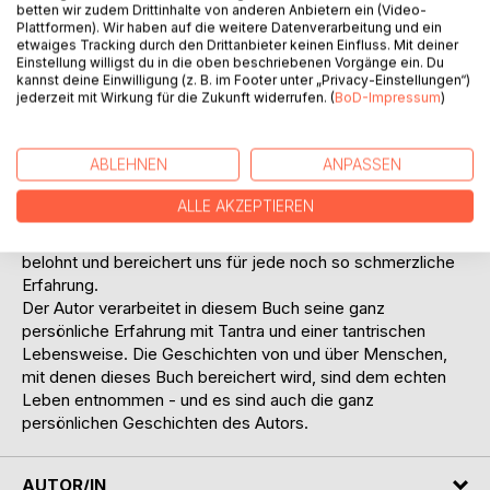
offeneren Umgang mit tantrischen Seminaren und
betten wir zudem Drittinhalte von anderen Anbietern ein (Video-
Plattformen). Wir haben auf die weitere Datenverarbeitung und ein
Seminarinhalten geleistet werden.
etwaiges Tracking durch den Drittanbieter keinen Einfluss. Mit deiner
Tantrische Selbsterfahrung hat nichts mit dem
Einstellung willigst du in die oben beschriebenen Vorgänge ein. Du
sprichwörtlichen esoterischen Swingerclub zu tun. Es geht
kannst deine Einwilligung (z. B. im Footer unter „Privacy-Einstellungen“)
jederzeit mit Wirkung für die Zukunft widerrufen. (
BoD-Impressum
)
tatsächlich darum Dich selbst - vor allem Dein inneres
Selbst - besser kennenzulernen. Dich anzunehmen und
wahrzunehmen. Dabei kannst Du auch nur das in Dir finden,
ABLEHNEN
ANPASSEN
was bereits da ist. Manchmal ist es ein langwieriger und
schmerzhafter Prozess. Aber es lohnt sich diesen Weg zu
ALLE AKZEPTIEREN
gehen, denn die Wahrnehmung des eigenen Selbst und die
Freiheit, die aus dem Annehmen des Selbst wächst,
belohnt und bereichert uns für jede noch so schmerzliche
Erfahrung.
Der Autor verarbeitet in diesem Buch seine ganz
persönliche Erfahrung mit Tantra und einer tantrischen
Lebensweise. Die Geschichten von und über Menschen,
mit denen dieses Buch bereichert wird, sind dem echten
Leben entnommen - und es sind auch die ganz
persönlichen Geschichten des Autors.
AUTOR/IN