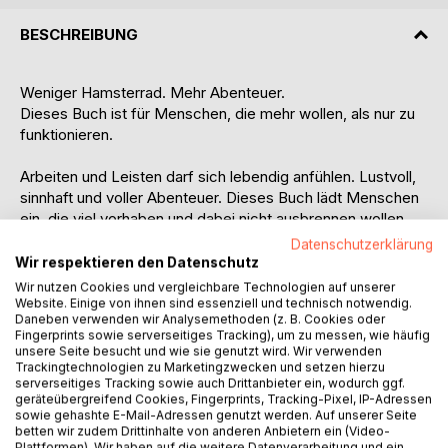
BESCHREIBUNG
Weniger Hamsterrad. Mehr Abenteuer.
Dieses Buch ist für Menschen, die mehr wollen, als nur zu
funktionieren.
Arbeiten und Leisten darf sich lebendig anfühlen. Lustvoll,
sinnhaft und voller Abenteuer. Dieses Buch lädt Menschen
ein, die viel vorhaben und dabei nicht ausbrennen wollen.
Datenschutzerklärung
Florian Wieser erzählt in klarer Sprache von seinem Weg
Wir respektieren den Datenschutz
aus der «harten Arbeit» hinein in eine neue Haltung: Well
Wir nutzen Cookies und vergleichbare Technologien auf unserer
Performing. Es geht um ambitioniertes Wirken ohne
Website. Einige von ihnen sind essenziell und technisch notwendig.
Daneben verwenden wir Analysemethoden (z. B. Cookies oder
Selbstausbeutung, um wache Selbstbeobachtung, um
Fingerprints sowie serverseitiges Tracking), um zu messen, wie häufig
Arbeit, die mit dem Leben tanzt.
unsere Seite besucht und wie sie genutzt wird. Wir verwenden
Trackingtechnologien zu Marketingzwecken und setzen hierzu
serverseitiges Tracking sowie auch Drittanbieter ein, wodurch ggf.
Er beschreibt, wie sich eine neue Arbeitsweise entfalten
geräteübergreifend Cookies, Fingerprints, Tracking-Pixel, IP-Adressen
kann, wenn Wutkraft, Neugier und emotionale Intelligenz
sowie gehashte E-Mail-Adressen genutzt werden. Auf unserer Seite
Raum bekommen. Wie Geld wieder fliessen darf, wenn
betten wir zudem Drittinhalte von anderen Anbietern ein (Video-
Plattformen). Wir haben auf die weitere Datenverarbeitung und ein