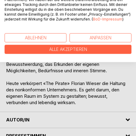
innere Klarheit entsteht. Die Reise führt durch persönliche
etwaiges Tracking durch den Drittanbieter keinen Einfluss. Mit deiner
Geschichten, tiefe Fragen und verspielte Formate.
Einstellung willigst du in die oben beschriebenen Vorgänge ein. Du
kannst deine Einwilligung (z. B. im Footer unter „Privacy-Einstellungen“)
Angetrieben durch die Neugier auf sich selbst lädt Florian
jederzeit mit Wirkung für die Zukunft widerrufen. (
BoD-Impressum
)
Wieser dazu ein, die eigene Entdeckungsreise anzutreten.
Methodische Begleitung bietet er unter anderem mit den
ABLEHNEN
ANPASSEN
Arbeitspräferenzen, der Heldenreise nach Paul Rebillot und
LEGO Serious Play sowie emotionale Intelligenz, die
ALLE AKZEPTIEREN
Denken, Fühlen und Handeln verbindet. Im Zentrum steht
dabei die Praxis der Selbstwahrnehmung und
Bewusstwerdung, das Erkunden der eigenen
Möglichkeiten, Bedürfnisse und inneren Stimme.
Heute verkörpert «The Pirate» Florian Wieser die Haltung
des nonkonformen Unternehmers. Es geht darum, den
eigenen Raum im System zu gestalten; bewusst,
verbunden und lebendig wirksam.
AUTOR/IN
PRESSESTIMMEN