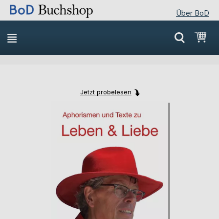
Über BoD
Direkt
Mei
zum
Inhalt
Jetzt probelesen
Skip
Skip
to
to
the
the
end
beginning
of
of
the
the
images
images
gallery
gallery