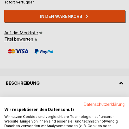
sofort verfügbar
IN DEN WARENKORB
Auf die Merkliste
Titel bewerten
BESCHREIBUNG
Bernd Schubert wollte immer wieder von der
Datenschutzerklärung
Finanzbetreuung los kommen.
Wir respektieren den Datenschutz
Wir nutzen Cookies und vergleichbare Technologien auf unserer
Das gelang ihm nicht, da die Preise für Lebensmittel,
Website. Einige von ihnen sind essenziell und technisch notwendig.
Mietpreise, Preise für Freizeitaktivitäten zu hoch waren.
Daneben verwenden wir Analysemethoden (z. B. Cookies oder