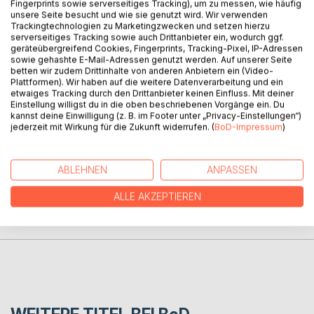
Fingerprints sowie serverseitiges Tracking), um zu messen, wie häufig
unsere Seite besucht und wie sie genutzt wird. Wir verwenden
So hat Guns N´ Roses Fan und Bankkaufmann Bernd
Trackingtechnologien zu Marketingzwecken und setzen hierzu
Schubert auch heute noch eine Betreuung für seine
serverseitiges Tracking sowie auch Drittanbieter ein, wodurch ggf.
Finanzen.
geräteübergreifend Cookies, Fingerprints, Tracking-Pixel, IP-Adressen
sowie gehashte E-Mail-Adressen genutzt werden. Auf unserer Seite
betten wir zudem Drittinhalte von anderen Anbietern ein (Video-
Schubert war früher auch Taxifahrer mit einem eigenen
Plattformen). Wir haben auf die weitere Datenverarbeitung und ein
Unternehmen, aber das musste er wegen Auftragseinbruch
etwaiges Tracking durch den Drittanbieter keinen Einfluss. Mit deiner
bei der AOK Memmingen schließen.
Einstellung willigst du in die oben beschriebenen Vorgänge ein. Du
kannst deine Einwilligung (z. B. im Footer unter „Privacy-Einstellungen“)
jederzeit mit Wirkung für die Zukunft widerrufen. (
BoD-Impressum
)
AUTOR/IN
ABLEHNEN
ANPASSEN
PRESSESTIMMEN
ALLE AKZEPTIEREN
REZENSIONEN