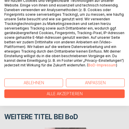
Wir nutzen Cookies und vergleichbare Technologien auf unserer
Website. Einige von ihnen sind essenziell und technisch notwendig.
Kurzgeschichten sind zeitlos - jeder kann sie in jedem
Daneben verwenden wir Analysemethoden (z. B. Cookies oder
Moment lesen und genießen. In diesem Buch geht es vor
Fingerprints sowie serverseitiges Tracking), um zu messen, wie häufig
allem um die Liebe. Sei es zur Familie, zum Sport oder
unsere Seite besucht und wie sie genutzt wird. Wir verwenden
Trackingtechnologien zu Marketingzwecken und setzen hierzu
einfach um die Liebe zu einer einfachen Geschichte mit
serverseitiges Tracking sowie auch Drittanbieter ein, wodurch ggf.
Herzklopfen
geräteübergreifend Cookies, Fingerprints, Tracking-Pixel, IP-Adressen
sowie gehashte E-Mail-Adressen genutzt werden. Auf unserer Seite
betten wir zudem Drittinhalte von anderen Anbietern ein (Video-
Plattformen). Wir haben auf die weitere Datenverarbeitung und ein
AUTOR/IN
etwaiges Tracking durch den Drittanbieter keinen Einfluss. Mit deiner
Einstellung willigst du in die oben beschriebenen Vorgänge ein. Du
kannst deine Einwilligung (z. B. im Footer unter „Privacy-Einstellungen“)
PRESSESTIMMEN
jederzeit mit Wirkung für die Zukunft widerrufen. (
BoD-Impressum
)
REZENSIONEN
ABLEHNEN
ANPASSEN
ALLE AKZEPTIEREN
WEITERE TITEL BEI
BoD