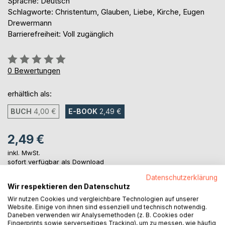
Sprache: Deutsch
Schlagworte: Christentum, Glauben, Liebe, Kirche, Eugen
Drewermann
Barrierefreiheit: Voll zugänglich
Bewertung::
0%
0
Bewertungen
erhältlich als:
BUCH
4,00 €
E-BOOK
2,49 €
2,49 €
inkl. MwSt.
sofort verfügbar als Download
Datenschutzerklärung
Wir respektieren den Datenschutz
IN DEN WARENKORB
Wir nutzen Cookies und vergleichbare Technologien auf unserer
Website. Einige von ihnen sind essenziell und technisch notwendig.
Daneben verwenden wir Analysemethoden (z. B. Cookies oder
Fingerprints sowie serverseitiges Tracking), um zu messen, wie häufig