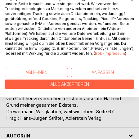
Auf die Merkliste
unsere Seite besucht und wie sie genutzt wird. Wir verwenden
Titel bewerten
Trackingtechnologien zu Marketingzwecken und setzen hierzu
serverseitiges Tracking sowie auch Drittanbieter ein, wodurch ggf.
geräteübergreifend Cookies, Fingerprints, Tracking-Pixel, IP-Adressen
sowie gehashte E-Mail-Adressen genutzt werden. Auf unserer Seite
betten wir zudem Drittinhalte von anderen Anbietern ein (Video-
Plattformen). Wir haben auf die weitere Datenverarbeitung und ein
etwaiges Tracking durch den Drittanbieter keinen Einfluss. Mit deiner
Einstellung willigst du in die oben beschriebenen Vorgänge ein. Du
kannst deine Einwilligung (z. B. im Footer unter „Privacy-Einstellungen“)
jederzeit mit Wirkung für die Zukunft widerrufen. (
BoD-Impressum
)
BESCHREIBUNG
Wer durch Jesus zu glauben lernt an die Liebe, die Gott ist,
ABLEHNEN
ANPASSEN
an die Unzerstörbarkeit des Lebens in den Händen Gottes,
ALLE AKZEPTIEREN
wenn Jesus alles ist, der kann, im Bild gesprochen, sagen:
Er ist der Sohn Gottes, denn er ist nicht von Menschen, nur
von Gott her zu verstehen; er ist der absolute Halt und
Grund meiner gesamten Existenz.
Drewermann, Wir glauben, weil wir lieben, Seite 67.
Hrsg.: Hans-Jürgen Sträter, Adlerstein Verlag
AUTOR/IN