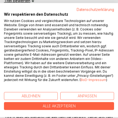
Titel bewerten
Datenschutzerklärung
Wir respektieren den Datenschutz
Wir nutzen Cookies und vergleichbare Technologien auf unserer
Website. Einige von ihnen sind essenziell und technisch notwendig.
Daneben verwenden wir Analysemethoden (z. B. Cookies oder
Fingerprints sowie serverseitiges Tracking), um zu messen, wie häufig
unsere Seite besucht und wie sie genutzt wird. Wir verwenden
BESCHREIBUNG
Trackingtechnologien zu Marketingzwecken und setzen hierzu
serverseitiges Tracking sowie auch Drittanbieter ein, wodurch ggf.
geräteübergreifend Cookies, Fingerprints, Tracking-Pixel, IP-Adressen
sowie gehashte E-Mail-Adressen genutzt werden. Auf unserer Seite
Hannah, Archivarin in Kehl, will mit einem dunklen Kapitel
betten wir zudem Drittinhalte von anderen Anbietern ein (Video-
ihrer Familiengeschichte abschließen: der tief verwurzelten
Plattformen). Wir haben auf die weitere Datenverarbeitung und ein
Abneigung gegen das Elsass. Heimlich entwendet sie
etwaiges Tracking durch den Drittanbieter keinen Einfluss. Mit deiner
Einstellung willigst du in die oben beschriebenen Vorgänge ein. Du
historische Dokumente, um daraus einen Roman zu
kannst deine Einwilligung (z. B. im Footer unter „Privacy-Einstellungen“)
schreiben. Doch ihre Nachbarin Magdalena warnt sie und
jederzeit mit Wirkung für die Zukunft widerrufen. (
BoD-Impressum
)
erzählt ihr stattdessen die bewegende Geschichte einer
Familie, deren Schicksal in den legendären Felsenhäusern
von Graufthal begann.
ABLEHNEN
ANPASSEN
Hannah lässt sich inspirieren und schreibt. Bei einer Lesung
begegnet sie dem Franzosen Louis. Gemeinsam reisen sie
ALLE AKZEPTIEREN
ins Elsass, um den Spuren ihrer Romanfiguren zu folgen.
Doch was als literarische Recherche beginnt, gerät aus den