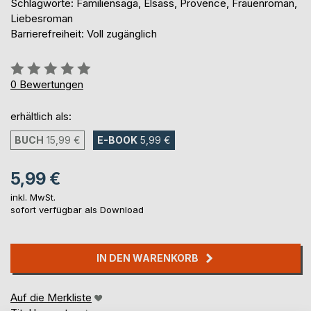
Schlagworte: Familiensaga, Elsass, Provence, Frauenroman,
Liebesroman
Barrierefreiheit: Voll zugänglich
Bewertung::
0%
0
Bewertungen
erhältlich als:
BUCH
15,99 €
E-BOOK
5,99 €
5,99 €
inkl. MwSt.
sofort verfügbar als Download
IN DEN WARENKORB
Auf die Merkliste