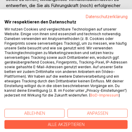
entwerfen, die Sie als Führungskraft (noch) erfolgreicher
machen.
Datenschutzerklärung
Wir respektieren den Datenschutz
Darüber hinaus zeigen detaillierte Praxisbeispiele aus der
Wir nutzen Cookies und vergleichbare Technologien auf unserer
Arbeit der Autoren mit Leadern aus weltweit führenden
Website. Einige von ihnen sind essenziell und technisch notwendig.
Organisationen Wege zur effektiven und zeitgemäßen
Daneben verwenden wir Analysemethoden (z. B. Cookies oder
Entwicklung von Teams und Organisationen auf. Der im 21st
Fingerprints sowie serverseitiges Tracking), um zu messen, wie häufig
unsere Seite besucht und wie sie genutzt wird. Wir verwenden
Century Leadership Framework dokumentierte
Trackingtechnologien zu Marketingzwecken und setzen hierzu
Zusammenhang zwischen Systemklima, Führungsstilen und
serverseitiges Tracking sowie auch Drittanbieter ein, wodurch ggf.
Führungspersönlichkeit liefert einen wegweisenden Blick
geräteübergreifend Cookies, Fingerprints, Tracking-Pixel, IP-Adressen
darauf, wie dieser Dreiklang den Unternehmenserfolg
sowie gehashte E-Mail-Adressen genutzt werden. Auf unserer Seite
betten wir zudem Drittinhalte von anderen Anbietern ein (Video-
nachhaltig stärken kann.
Plattformen). Wir haben auf die weitere Datenverarbeitung und ein
etwaiges Tracking durch den Drittanbieter keinen Einfluss. Mit deiner
"LEAD NOW! ist ein 'Muss' für alle, die in der
Einstellung willigst du in die oben beschriebenen Vorgänge ein. Du
kannst deine Einwilligung (z. B. im Footer unter „Privacy-Einstellungen“)
Führungsaufgabe mehr sehen, als einen Teil ihrer
jederzeit mit Wirkung für die Zukunft widerrufen. (
BoD-Impressum
)
Jobbeschreibung. Und für Menschen, die Führung als eine
singstiftende und bedeutsame Aufgabe erleben - für ihre
Organisationen, ihre Mitarbeitenden und nicht zuletzt auch
ABLEHNEN
ANPASSEN
für sich selbst." (PROF. DR. DIRK ZUPANCIC, CEO,
FÜHRUNGSCOACH UND PRIVATDOZENT DER
ALLE AKZEPTIEREN
UNIVERSITÄT ST. GALLEN).