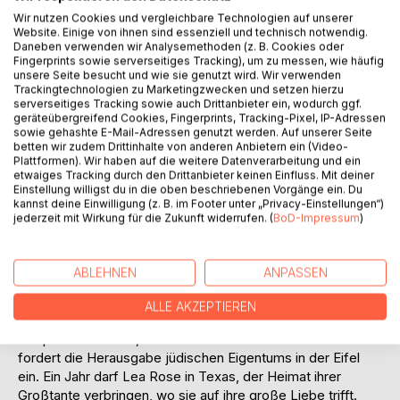
Titel bewerten
Wir nutzen Cookies und vergleichbare Technologien auf unserer
Website. Einige von ihnen sind essenziell und technisch notwendig.
Daneben verwenden wir Analysemethoden (z. B. Cookies oder
Fingerprints sowie serverseitiges Tracking), um zu messen, wie häufig
unsere Seite besucht und wie sie genutzt wird. Wir verwenden
Trackingtechnologien zu Marketingzwecken und setzen hierzu
serverseitiges Tracking sowie auch Drittanbieter ein, wodurch ggf.
geräteübergreifend Cookies, Fingerprints, Tracking-Pixel, IP-Adressen
sowie gehashte E-Mail-Adressen genutzt werden. Auf unserer Seite
BESCHREIBUNG
betten wir zudem Drittinhalte von anderen Anbietern ein (Video-
Plattformen). Wir haben auf die weitere Datenverarbeitung und ein
etwaiges Tracking durch den Drittanbieter keinen Einfluss. Mit deiner
Lea Rose, Tochter der ostbelgischen Flickschneiderin
Einstellung willigst du in die oben beschriebenen Vorgänge ein. Du
kannst deine Einwilligung (z. B. im Footer unter „Privacy-Einstellungen“)
Anna und des früh verstorbenen Berliner Juden Leo
jederzeit mit Wirkung für die Zukunft widerrufen. (
BoD-Impressum
)
Rosenzweig erfährt erst spät von ihrer halbjüdischen
Herkunft, die während des Nationalsozialismus verheimlicht
wurde. In der Oberschule lernt sie Danielle kennen, eine in
ABLEHNEN
ANPASSEN
Belgien geborene Jüdin, deren Mutter und Großmutter den
Holocaust nicht überlebten. Vorn ihr erfährt sie viele, was
ALLE AKZEPTIEREN
sie zu Hause bestenfalls als Andeutungen erfuhr. Der
Adoptivvater Arthur, Bruder ihres verstorbenen Vaters
fordert die Herausgabe jüdischen Eigentums in der Eifel
ein. Ein Jahr darf Lea Rose in Texas, der Heimat ihrer
Großtante verbringen, wo sie auf ihre große Liebe trifft.