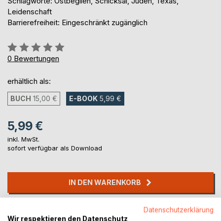
Schlagworte: Ostbeglien, Schicksal, Juden, Texas,
Leidenschaft
Barrierefreiheit: Eingeschränkt zugänglich
Bewertung::
0%
0
Bewertungen
erhältlich als:
BUCH
15,00 €
E-BOOK
5,99 €
5,99 €
inkl. MwSt.
sofort verfügbar als Download
IN DEN WARENKORB
Auf die Merkliste
Datenschutzerklärung
Wir respektieren den Datenschutz