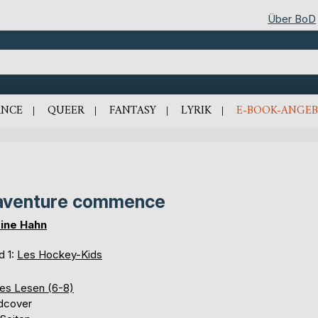
Über BoD
NCE
QUEER
FANTASY
LYRIK
E-BOOK-ANGEB
aventure commence
ine Hahn
d 1:
Les Hockey-Kids
tes Lesen (6-8)
dcover