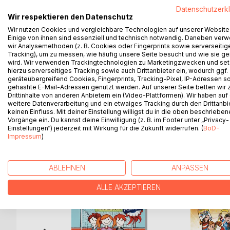
Datenschutzerk
Ça ne pourrait pas être pire !
Wir respektieren den Datenschutz
Ou au contraire ?
Wir nutzen Cookies und vergleichbare Technologien auf unserer Website
Pourquoi on ferait finalement des rencontres secrè
Einige von ihnen sind essenziell und technisch notwendig. Daneben ver
de Tom ont à voir avec ça ?
wir Analysemethoden (z. B. Cookies oder Fingerprints sowie serverseitig
Soyez prêts quand dans le premier tome de la s
Tracking), um zu messen, wie häufig unsere Seite besucht und wie sie ge
wird. Wir verwenden Trackingtechnologien zu Marketingzwecken und se
n'y en a jamais eue se constitue, et cela malgré to
hierzu serverseitiges Tracking sowie auch Drittanbieter ein, wodurch ggf.
Une aventure palpitante autour de l'amitié, de l'éc
geräteübergreifend Cookies, Fingerprints, Tracking-Pixel, IP-Adressen s
A partir de 6 ans
gehashte E-Mail-Adressen genutzt werden. Auf unserer Seite betten wir
Drittinhalte von anderen Anbietern ein (Video-Plattformen). Wir haben auf
Postface écrite par la Présidente de la Fédérati
weitere Datenverarbeitung und ein etwaiges Tracking durch den Drittanbi
keinen Einfluss. Mit deiner Einstellung willigst du in die oben beschriebe
Vorgänge ein. Du kannst deine Einwilligung (z. B. im Footer unter „Privacy-
Einstellungen“) jederzeit mit Wirkung für die Zukunft widerrufen. (
BoD-
Impressum
)
WEITERE TITEL BEI
Bo
ABLEHNEN
ANPASSEN
ALLE AKZEPTIEREN