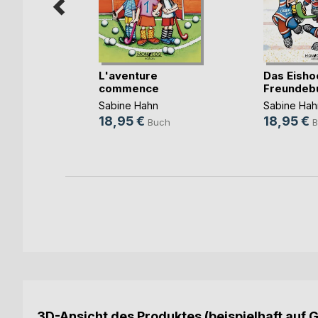
-Kids
L'aventure
Das Eisho
h
commence
Freundeb
Sabine Hahn
Sabine Hah
18,95 €
18,95 €
h
Buch
B
3D-Ansicht des Produktes (beispielhaft auf 