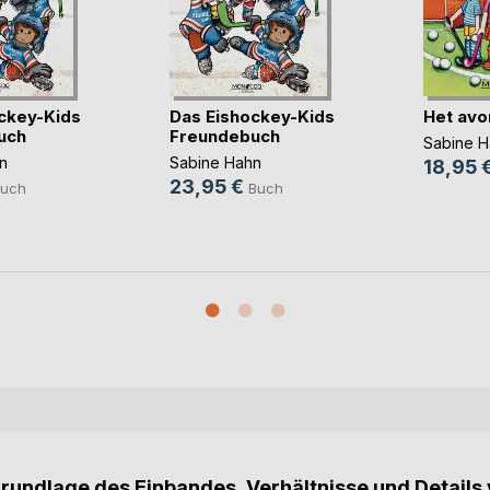
ckey-Kids
Das Eishockey-Kids
Het avo
uch
Freundebuch
Sabine H
n
Sabine Hahn
18,95 
23,95 €
uch
Buch
Grundlage des Einbandes, Verhältnisse und Details 