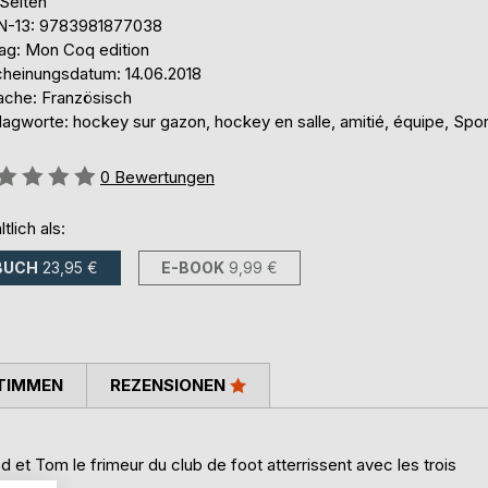
 Seiten
N-13: 9783981877038
lag: Mon Coq edition
cheinungsdatum: 14.06.2018
ache: Französisch
agworte: hockey sur gazon, hockey en salle, amitié, équipe, Spor
ertung::
0
Bewertungen
ltlich als:
BUCH
23,95 €
E-BOOK
9,99 €
TIMMEN
REZENSIONEN
 et Tom le frimeur du club de foot atterrissent avec les trois