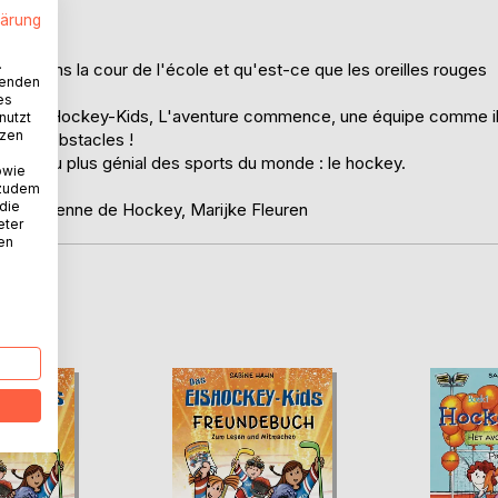
lärung
.
tes dans la cour de l'école et qu'est-ce que les oreilles rouges
wenden
es
érie des Hockey-Kids, L'aventure commence, une équipe comme i
nutzt
tzen
us les obstacles !
ole et du plus génial des sports du monde : le hockey.
owie
 zudem
 die
on Européenne de Hockey, Marijke Fleuren
eter
nen
D