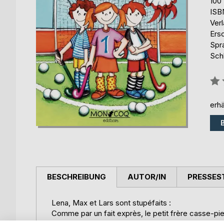
100
ISB
Ver
Ers
Spr
Schl
Bew
0%
erhä
BESCHREIBUNG
AUTOR/IN
PRESSES
Lena, Max et Lars sont stupéfaits :
Comme par un fait exprès, le petit frère casse-pied
amis dans le nouvel atelier de hockey.