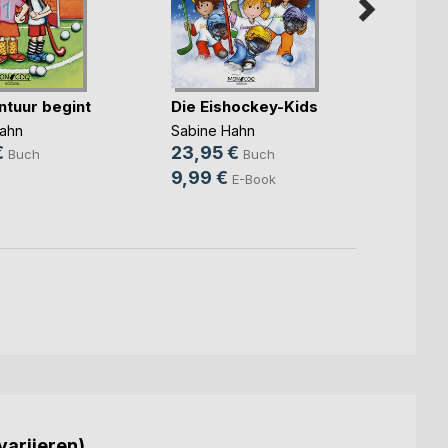
ntuur begint
Die Eishockey-Kids
Die E
ahn
Sabine Hahn
Sabin
€
23,95 €
18,9
Buch
Buch
9,99 €
E-Book
variieren)