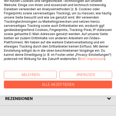
Wir nutzen Cookies und vergleichbare Technologien auf unserer
Deshalb sind sprachliche Fördermaßnahmen bei
Website. Einige von ihnen sind essenziell und technisch notwendig.
Kindergartenkindern besonders aussichtsreich. Die
Daneben verwenden wir Analysemethoden (z. B. Cookies oder
Erzieherinnen und Erzieher sollen mit Hilfe dieses
Fingerprints sowie serverseitiges Tracking), um zu messen, wie häufig
unsere Seite besucht und wie sie genutzt wird. Wir verwenden
Programms angeregt werden, natürliche
Trackingtechnologien zu Marketingzwecken und setzen hierzu
Sprachlernsituationen zu schaffen, die es ermöglichen, das
serverseitiges Tracking sowie auch Drittanbieter ein, wodurch ggf.
Kind in intensivierte und vorstrukturierte sprachliche
geräteübergreifend Cookies, Fingerprints, Tracking-Pixel, IP-Adressen
Interaktionen zu verwickeln. Auf diese Weise kann der
sowie gehashte E-Mail-Adressen genutzt werden. Auf unserer Seite
betten wir zudem Drittinhalte von anderen Anbietern ein (Video-
Sprachlernende seine Lautbildungsfähigkeit verstärkt üben
Plattformen). Wir haben auf die weitere Datenverarbeitung und ein
und vervollkommnen, ohne dass sich diese
etwaiges Tracking durch den Drittanbieter keinen Einfluss. Mit deiner
Übungssequenezen von natürlichen Sprachlernsituationen
Einstellung willigst du in die oben beschriebenen Vorgänge ein. Du
kannst deine Einwilligung (z. B. im Footer unter „Privacy-Einstellungen“)
unterscheiden.
jederzeit mit Wirkung für die Zukunft widerrufen. (
BoD-Impressum
)
AUTOR/IN
ABLEHNEN
ANPASSEN
PRESSESTIMMEN
ALLE AKZEPTIEREN
REZENSIONEN