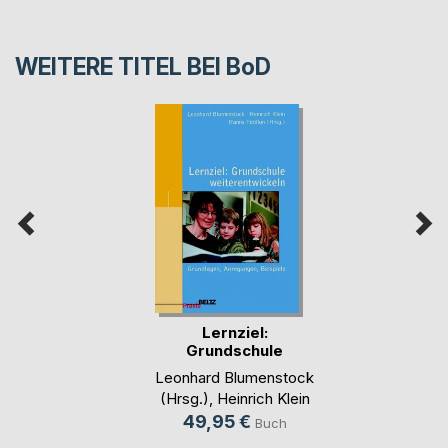
WEITERE TITEL BEI
BoD
Lernziel:
Grundschule
weiterentwickeln
Leonhard Blumenstock
(Hrsg.)
,
Heinrich Klein
(Hrsg.)
,
Hanns Petillon
49,95 €
Buch
(Hrsg.)