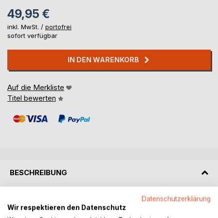
49,95 €
inkl. MwSt. /
portofrei
sofort verfügbar
IN DEN WARENKORB
Auf die Merkliste
Titel bewerten
BESCHREIBUNG
Datenschutzerklärung
In der Kindergartenzeit ist die Sprachentwicklung noch
Wir respektieren den Datenschutz
nicht abgeschlossen und damit auch noch stark lenkbar.