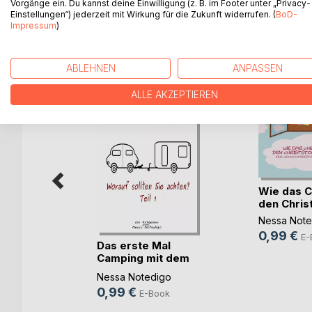
Vorgänge ein. Du kannst deine Einwilligung (z. B. im Footer unter „Privacy-
Einstellungen“) jederzeit mit Wirkung für die Zukunft widerrufen. (
BoD-
Impressum
)
WEITERE TITEL BEI
Bo
ABLEHNEN
ANPASSEN
ALLE AKZEPTIEREN
Wie das C
den Christs
Nessa Note
0,99 €
E-
Das erste Mal
Camping mit dem
njunge
Wohnwagen
Nessa Notedigo
0,99 €
E-Book
ok