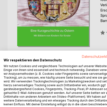
Ver
Ers
Spr
Barr
Bew
0%
Datenschutzerk
Wir respektieren den Datenschutz
Wir nutzen Cookies und vergleichbare Technologien auf unserer Website
Einige von ihnen sind essenziell und technisch notwendig. Daneben ver
BESCHREIBUNG
AUTOR/IN
PRESSES
wir Analysemethoden (z. B. Cookies oder Fingerprints sowie serverseitig
Tracking), um zu messen, wie häufig unsere Seite besucht und wie sie ge
wird. Wir verwenden Trackingtechnologien zu Marketingzwecken und se
Laura ist gerade erst fünf Jahre alt und steckt in 
hierzu serverseitiges Tracking sowie auch Drittanbieter ein, wodurch ggf.
behauptet, dass es den Osterhasen gar nicht gäbe. 
geräteübergreifend Cookies, Fingerprints, Tracking-Pixel, IP-Adressen s
sie ihrer Schwester das Gegenteil beweisen kann. 
gehashte E-Mail-Adressen genutzt werden. Auf unserer Seite betten wir
Drittinhalte von anderen Anbietern ein (Video-Plattformen). Wir haben auf
sich einen Ort aus, den sie allerdings nur andeute
weitere Datenverarbeitung und ein etwaiges Tracking durch den Drittanbi
in ihrer Nähe wohnen muss und macht sich auf de
keinen Einfluss. Mit deiner Einstellung willigst du in die oben beschriebe