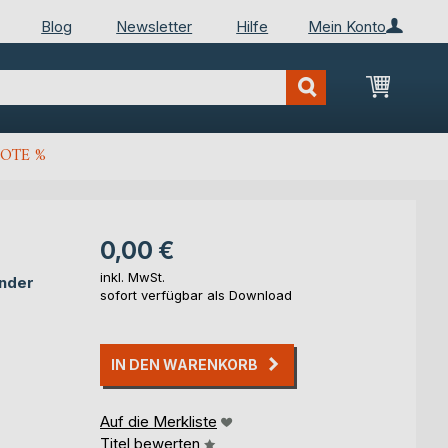
Blog
Newsletter
Hilfe
Mein Konto
Mein Wa
OTE %
0,00 €
inkl. MwSt.
inder
sofort verfügbar als Download
IN DEN WARENKORB
Auf die Merkliste
Titel bewerten