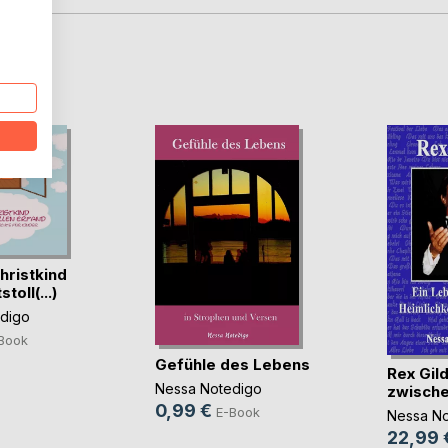
D
hristkind
toll(...)
digo
Book
Gefühle des Lebens
Rex Gil
Nessa Notedigo
zwischen
0,99 €
E-Book
Nessa No
22,99 