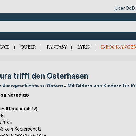
Über BoD
NCE
QUEER
FANTASY
LYRIK
E-BOOK-ANGEB
ura trifft den Osterhasen
e Kurzgeschichte zu Ostern - Mit Bildern von Kindern für K
sa Notedigo
ndliteratur (ab 12)
UB
5,4 KB
: kein Kopierschutz
N-13: 9783734790348