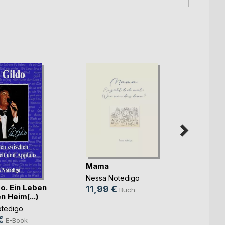
Mama
Nessa Notedigo
do. Ein Leben
Das B
11,99 €
Buch
 Heim(...)
- Cup
tedigo
Laura 
€
2,99
E-Book