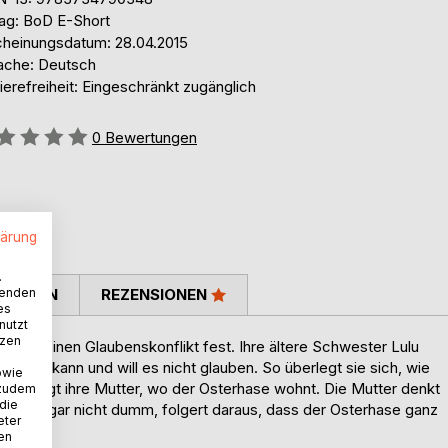
lag: BoD E-Short
cheinungsdatum: 28.04.2015
ache: Deutsch
ierefreiheit: Eingeschränkt zugänglich
ertung::
0
Bewertungen
lärung
.
wenden
TIMMEN
REZENSIONEN
es
nutzt
tzen
einem kleinen Glaubenskonflikt fest. Ihre ältere Schwester Lulu
Laura kann und will es nicht glauben. So überlegt sie sich, wie
owie
Sie fragt ihre Mutter, wo der Osterhase wohnt. Die Mutter denkt
 zudem
 die
t. Laura, gar nicht dumm, folgert daraus, dass der Osterhase ganz
eter
n Weg.
nen