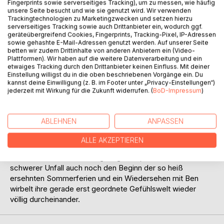
Fingerprints sowie serverseitiges Tracking), um zu messen, wie häufig
unsere Seite besucht und wie sie genutzt wird. Wir verwenden
Trackingtechnologien zu Marketingzwecken und setzen hierzu
serverseitiges Tracking sowie auch Drittanbieter ein, wodurch ggf.
geräteübergreifend Cookies, Fingerprints, Tracking-Pixel, IP-Adressen
sowie gehashte E-Mail-Adressen genutzt werden. Auf unserer Seite
betten wir zudem Drittinhalte von anderen Anbietern ein (Video-
BESCHREIBUNG
Plattformen). Wir haben auf die weitere Datenverarbeitung und ein
etwaiges Tracking durch den Drittanbieter keinen Einfluss. Mit deiner
Einstellung willigst du in die oben beschriebenen Vorgänge ein. Du
kannst deine Einwilligung (z. B. im Footer unter „Privacy-Einstellungen“)
Nachdem in Lauras Leben endlich alles so war, wie sie es
jederzeit mit Wirkung für die Zukunft widerrufen. (
BoD-Impressum
)
sich vorgestellt hatte, steht sie plötzlich vor der
schwersten Entscheidung ihres Lebens. Sommercamp
oder Bandcontest? Beides findet zur selben Zeit statt. Soll
ABLEHNEN
ANPASSEN
sie ihre beste Freundin Jule enttäuschen, mit der sie sich
für das Fußballcamp angemeldet hat? Soll sie die Band im
ALLE AKZEPTIEREN
Stich lassen? Oder gibt es einen Masterplan? Als ob das
alles nicht schon schlimm genug wäre, überschattet ein
schwerer Unfall auch noch den Beginn der so heiß
ersehnten Sommerferien und ein Wiedersehen mit Ben
wirbelt ihre gerade erst geordnete Gefühlswelt wieder
völlig durcheinander.