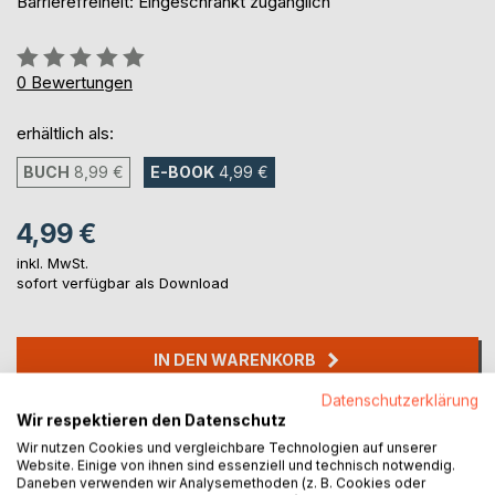
Barrierefreiheit: Eingeschränkt zugänglich
Bewertung::
0%
0
Bewertungen
erhältlich als:
BUCH
8,99 €
E-BOOK
4,99 €
4,99 €
inkl. MwSt.
sofort verfügbar als Download
IN DEN WARENKORB
Datenschutzerklärung
Wir respektieren den Datenschutz
Auf die Merkliste
Titel bewerten
Wir nutzen Cookies und vergleichbare Technologien auf unserer
Website. Einige von ihnen sind essenziell und technisch notwendig.
Daneben verwenden wir Analysemethoden (z. B. Cookies oder