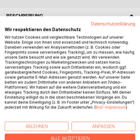
BESCHREIBUNG
Datenschutzerklärung
Wir respektieren den Datenschutz
Ein Ultramarathon über einen Pass von 5370 Meter, das ist
Wir nutzen Cookies und vergleichbare Technologien auf unserer
die Khardung La Challenge in Ladakh. Der im wahrsten
Website. Einige von ihnen sind essenziell und technisch notwendig.
Sinne atemberaubende Laufwettkampf im indischen
Daneben verwenden wir Analysemethoden (z. B. Cookies oder
Fingerprints sowie serverseitiges Tracking), um zu messen, wie häufig
Himalaya gilt als eines der härtesten Ausdauerrennen
unsere Seite besucht und wie sie genutzt wird. Wir verwenden
überhaupt. Konrad Smolinski ist einer der wenigen
Trackingtechnologien zu Marketingzwecken und setzen hierzu
europäischen Läufer, der diese sportliche Grenzerfahrung
serverseitiges Tracking sowie auch Drittanbieter ein, wodurch ggf.
geräteübergreifend Cookies, Fingerprints, Tracking-Pixel, IP-Adressen
bisher erfolgreich meisterte. Eindrücklich und gleichzeitig
sowie gehashte E-Mail-Adressen genutzt werden. Auf unserer Seite
unterhaltsam schildert er seine Erfahrungen von einem
betten wir zudem Drittinhalte von anderen Anbietern ein (Video-
außergewöhnlichen Reiseabenteuer, der speziellen
Plattformen). Wir haben auf die weitere Datenverarbeitung und ein
etwaiges Tracking durch den Drittanbieter keinen Einfluss. Mit deiner
Vorbereitung in der Höhe sowie seinen mentalen
Einstellung willigst du in die oben beschriebenen Vorgänge ein. Du
Erfolgsstrategien zur Bewältigung der enormen physischen
kannst deine Einwilligung (z. B. im Footer unter „Privacy-Einstellungen“)
und psychischen Belastung während des Rennens. Das
jederzeit mit Wirkung für die Zukunft widerrufen. (
BoD-Impressum
)
Buch nimmt dich mit auf eine Reise in eine Welt fernab vom
mitteleuropäischen Alltag. In eine Gegend, die sich noch
viel Ursprüngliches bewahrt hat. Ein beeindruckender
ABLEHNEN
ANPASSEN
Erlebnisbericht weit über den sportlichen Fokus hinaus. Und
ALLE AKZEPTIEREN
zugleich eine inspirierende Flucht aus dem Alltag, die nicht