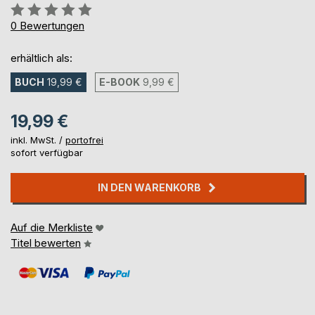
Bewertung::
0%
0
Bewertungen
erhältlich als:
BUCH
19,99 €
E-BOOK
9,99 €
19,99 €
inkl. MwSt. /
portofrei
sofort verfügbar
IN DEN WARENKORB
Auf die Merkliste
Titel bewerten