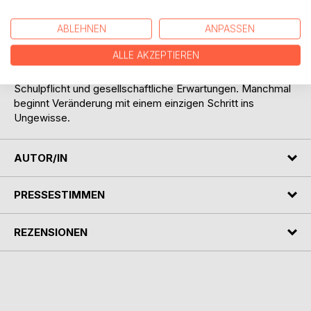
LASTERLEBEN ist ein autobiographischer Reportage-
ABLEHNEN
ANPASSEN
Roman: eine Mischung aus Roadtrip, Familiengeschichte
und persönlicher Grenzerfahrung. Eine Geschichte über
ALLE AKZEPTIEREN
Selbstbestimmung und den Mut, eingefahrene
Lebensentwürfe zu hinterfragen - auch gegen Vernunft,
Schulpflicht und gesellschaftliche Erwartungen. Manchmal
beginnt Veränderung mit einem einzigen Schritt ins
Ungewisse.
AUTOR/IN
PRESSESTIMMEN
REZENSIONEN