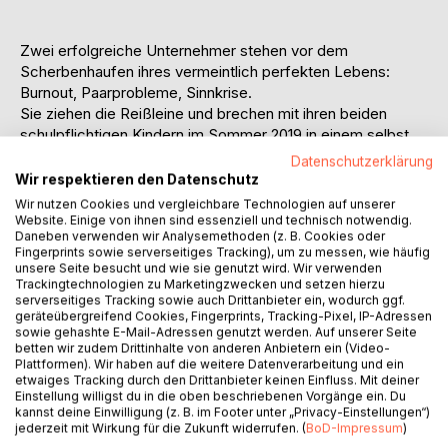
Zwei erfolgreiche Unternehmer stehen vor dem
Scherbenhaufen ihres vermeintlich perfekten Lebens:
Burnout, Paarprobleme, Sinnkrise.
Sie ziehen die Reißleine und brechen mit ihren beiden
schulpflichtigen Kindern im Sommer 2019 in einem selbst
ausgebauten Laster zu einer einjährigen Reise auf - ohne
Datenschutzerklärung
festen Plan. Von Kanadas endlosen Prärien bis zur
Wir respektieren den Datenschutz
Karibikküste Mexikos und ins Hochland Guatemalas,
Wir nutzen Cookies und vergleichbare Technologien auf unserer
zwischen Roadschooling und Kulturclashs, zwischen Nähe
Website. Einige von ihnen sind essenziell und technisch notwendig.
Daneben verwenden wir Analysemethoden (z. B. Cookies oder
und Konflikten, Freiheit und Verzweiflung, erleben sie die
Fingerprints sowie serverseitiges Tracking), um zu messen, wie häufig
ganze Spannbreite des Unterwegsseins.
unsere Seite besucht und wie sie genutzt wird. Wir verwenden
Als die Pandemie sie am Atitlán-See festsetzt, verwandelt
Trackingtechnologien zu Marketingzwecken und setzen hierzu
serverseitiges Tracking sowie auch Drittanbieter ein, wodurch ggf.
sich das Abenteuer in eine Reise nach innen. Die zufällige
geräteübergreifend Cookies, Fingerprints, Tracking-Pixel, IP-Adressen
Nachbarschaft zu einer ebenfalls gestrandeten
sowie gehashte E-Mail-Adressen genutzt werden. Auf unserer Seite
Schamanenfamilie schenkt den beiden Ex-Workaholics
betten wir zudem Drittinhalte von anderen Anbietern ein (Video-
Plattformen). Wir haben auf die weitere Datenverarbeitung und ein
nicht nur eine Ayahuasca-Zeremonie, sondern auch eine
etwaiges Tracking durch den Drittanbieter keinen Einfluss. Mit deiner
Lektion über Geduld, Vertrauen und Dankbarkeit. Sie
Einstellung willigst du in die oben beschriebenen Vorgänge ein. Du
kehren zurück mit Klarheit darüber, was wirklich zählt, und
kannst deine Einwilligung (z. B. im Footer unter „Privacy-Einstellungen“)
dem Mut, ihr Leben neu auszurichten.
jederzeit mit Wirkung für die Zukunft widerrufen. (
BoD-Impressum
)