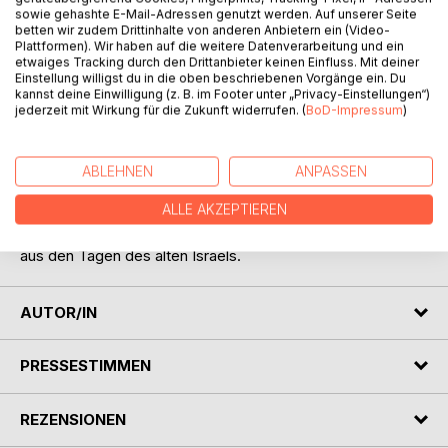
sowie gehashte E-Mail-Adressen genutzt werden. Auf unserer Seite
betten wir zudem Drittinhalte von anderen Anbietern ein (Video-
Plattformen). Wir haben auf die weitere Datenverarbeitung und ein
etwaiges Tracking durch den Drittanbieter keinen Einfluss. Mit deiner
Einstellung willigst du in die oben beschriebenen Vorgänge ein. Du
BESCHREIBUNG
kannst deine Einwilligung (z. B. im Footer unter „Privacy-Einstellungen“)
jederzeit mit Wirkung für die Zukunft widerrufen. (
BoD-Impressum
)
Eine spannende Reise durch die Samuelbücher des Alten
Testaments. Diesmal nicht auf den Spuren namhafter
ABLEHNEN
ANPASSEN
männlicher Protagonisten wie Samuel, Saul David oder
ALLE AKZEPTIEREN
Salomo, sondern der vielen dort erwähnten Frauen. Ob mit
Namen oder unbekannt, sie ergeben ein schillerndes Bild
aus den Tagen des alten Israels.
AUTOR/IN
PRESSESTIMMEN
REZENSIONEN