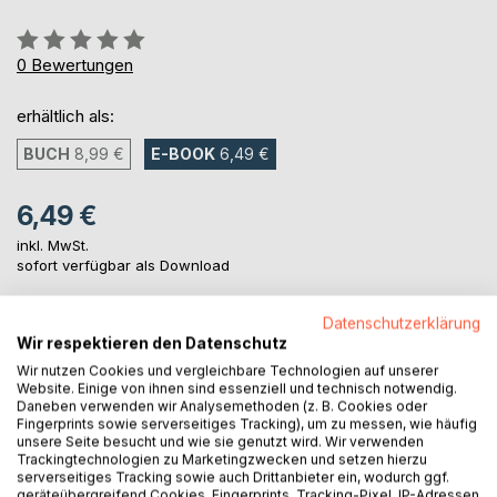
Bewertung::
0%
0
Bewertungen
erhältlich als:
BUCH
8,99 €
E-BOOK
6,49 €
6,49 €
inkl. MwSt.
sofort verfügbar als Download
Datenschutzerklärung
IN DEN WARENKORB
Wir respektieren den Datenschutz
Wir nutzen Cookies und vergleichbare Technologien auf unserer
Website. Einige von ihnen sind essenziell und technisch notwendig.
Auf die Merkliste
Daneben verwenden wir Analysemethoden (z. B. Cookies oder
Fingerprints sowie serverseitiges Tracking), um zu messen, wie häufig
Titel bewerten
unsere Seite besucht und wie sie genutzt wird. Wir verwenden
Trackingtechnologien zu Marketingzwecken und setzen hierzu
serverseitiges Tracking sowie auch Drittanbieter ein, wodurch ggf.
geräteübergreifend Cookies, Fingerprints, Tracking-Pixel, IP-Adressen