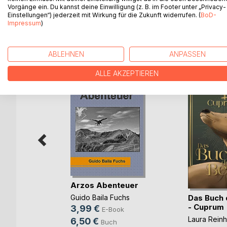
Vorgänge ein. Du kannst deine Einwilligung (z. B. im Footer unter „Privacy-
Einstellungen“) jederzeit mit Wirkung für die Zukunft widerrufen. (
BoD-
Impressum
)
WEITERE TITEL BEI
Bo
ABLEHNEN
ANPASSEN
ALLE AKZEPTIEREN
Arzos Abenteuer
er
Das Buch 
Guido Baila Fuchs
- Cuprum
3,99 €
E-Book
immer
Laura Reinh
6,50 €
Buch