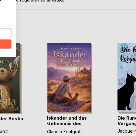
D
Iskander und das
Die Run
der Bestia
Geheimnis des
Vergang
Sou(...)
Jacqueli
ardt
Claudia Zentgraf