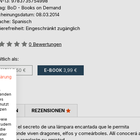
N-13: 9783735754998
lag: BoD - Books on Demand
cheinungsdatum: 08.03.2014
ache: Spanisch
ierefreiheit: Eingeschränkt zugänglich
ertung::
0
Bewertungen
ltlich als:
BUCH
6,50 €
E-BOOK
3,99 €
lärung
.
wenden
es
nutzt
tzen
TIMMEN
REZENSIONEN
owie
 zudem
entrañar el secreto de una lámpara encantada que le permita
 die
stico, donde viven dragones, elfos y comeárboles. Allí conocerá 
eter
nen
mbién le regalarán su amistad.