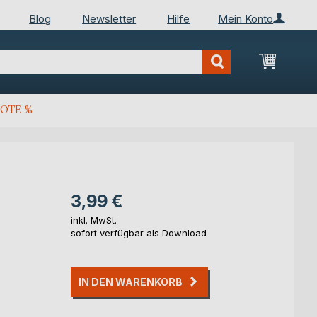
Blog
Newsletter
Hilfe
Mein Konto
Mein Wa
OTE %
3,99 €
inkl. MwSt.
sofort verfügbar als Download
IN DEN WARENKORB