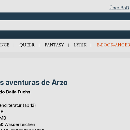
Über BoD
NCE
QUEER
FANTASY
LYRIK
E-BOOK-ANGEB
s aventuras de Arzo
do Baila Fuchs
ndliteratur (ab 12)
UB
 MB
: Wasserzeichen