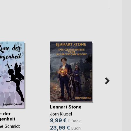
Lennart Stone
e der
Der H
Jörn Kiupel
enheit
9,99 €
E-Book
Julian 
ne Schmidt
23,99 €
4,99
Buch