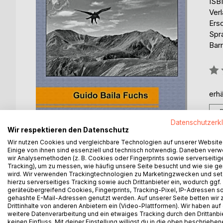
ISB
Ver
Ers
Spr
Barr
Bew
0%
erhä
Datenschutzerk
Wir respektieren den Datenschutz
Wir nutzen Cookies und vergleichbare Technologien auf unserer Website
Einige von ihnen sind essenziell und technisch notwendig. Daneben ver
wir Analysemethoden (z. B. Cookies oder Fingerprints sowie serverseitig
Tracking), um zu messen, wie häufig unsere Seite besucht und wie sie ge
wird. Wir verwenden Trackingtechnologien zu Marketingzwecken und se
BESCHREIBUNG
AUTOR/IN
PRESSES
hierzu serverseitiges Tracking sowie auch Drittanbieter ein, wodurch ggf.
geräteübergreifend Cookies, Fingerprints, Tracking-Pixel, IP-Adressen s
gehashte E-Mail-Adressen genutzt werden. Auf unserer Seite betten wir
Arzo tiene que superar diversas pruebas para des
Drittinhalte von anderen Anbietern ein (Video-Plattformen). Wir haben auf
regresar a su casa de un viaje por un mundo fantá
weitere Datenverarbeitung und ein etwaiges Tracking durch den Drittanbi
keinen Einfluss. Mit deiner Einstellung willigst du in die oben beschriebe
sus compañeros de aventuras que le ayudarán y ta