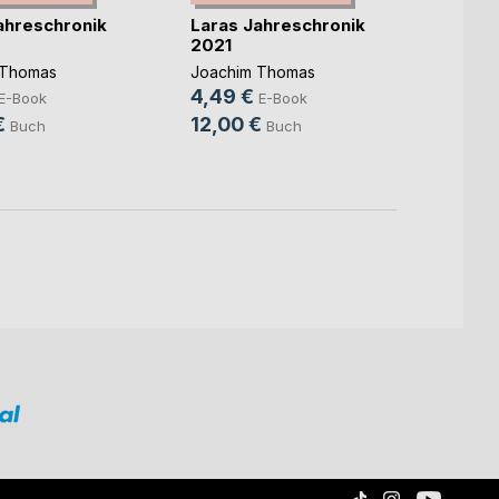
ahreschronik
Laras Jahreschronik
Laras
2021
2020
 Thomas
Joachim Thomas
Joach
4,49 €
4,49
E-Book
E-Book
€
12,00 €
11,99
Buch
Buch