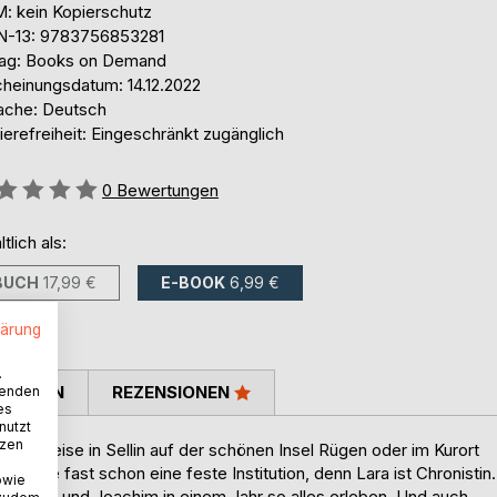
: kein Kopierschutz
N-13: 9783756853281
lag: Books on Demand
cheinungsdatum: 14.12.2022
ache: Deutsch
ierefreiheit: Eingeschränkt zugänglich
ertung::
0
Bewertungen
ltlich als:
BUCH
17,99 €
E-BOOK
6,99 €
lärung
.
TIMMEN
REZENSIONEN
wenden
es
nutzt
tzen
t zeitweise in Sellin auf der schönen Insel Rügen oder im Kurort
st sie fast schon eine feste Institution, denn Lara ist Chronistin.
owie
 Dagmar und Joachim in einem Jahr so alles erleben. Und auch