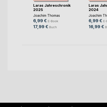
Laras Jahreschronik
Laras Jah
2025
2024
ar
Joachim Thomas
Joachim T
nnings
6,99 €
6,99 €
E-Book
E-
ok
17,99 €
16,99 €
Buch
B
h