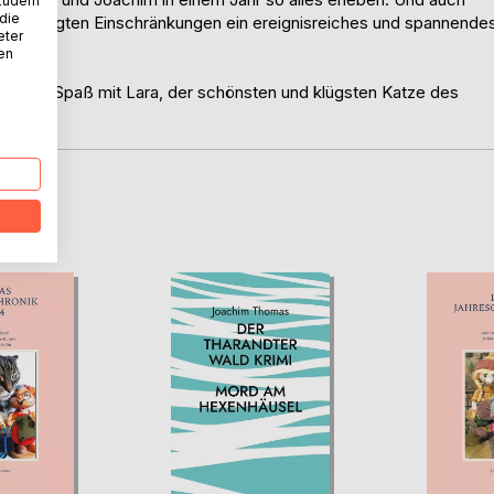
 zudem
 die
nabedingten Einschränkungen ein ereignisreiches und spannende
eter
nen
22. Viel Spaß mit Lara, der schönsten und klügsten Katze des
D