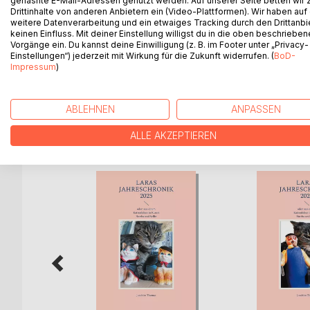
gehashte E-Mail-Adressen genutzt werden. Auf unserer Seite betten wir
Drittinhalte von anderen Anbietern ein (Video-Plattformen). Wir haben auf
2022 war trotz der noch immer bestehenden coro
weitere Datenverarbeitung und ein etwaiges Tracking durch den Drittanbi
Jahr.
keinen Einfluss. Mit deiner Einstellung willigst du in die oben beschriebe
Vorgänge ein. Du kannst deine Einwilligung (z. B. im Footer unter „Privacy-
Einstellungen“) jederzeit mit Wirkung für die Zukunft widerrufen. (
BoD-
Begleiten Sie unsere Chronistin durch das Jahr 20
Impressum
)
Grundbachtales und auch der Seestraße.
ABLEHNEN
ANPASSEN
WEITERE TITEL BEI
Bo
ALLE AKZEPTIEREN