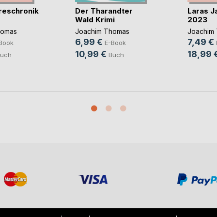
reschronik
Der Tharandter
Laras J
Wald Krimi
2023
homas
Joachim Thomas
Joachim
6,99 €
7,49 €
Book
E-Book
10,99 €
18,99 
uch
Buch