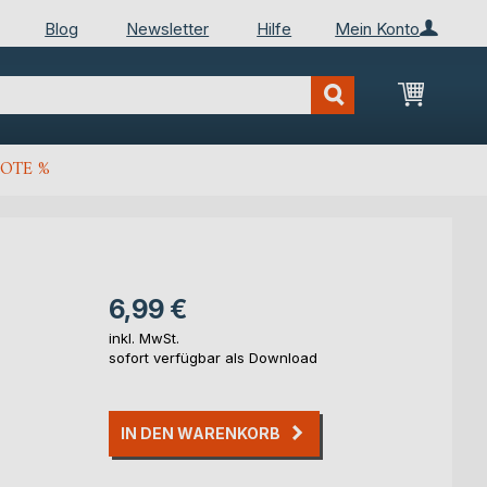
Blog
Newsletter
Hilfe
Mein Konto
Mein Wa
OTE %
6,99 €
inkl. MwSt.
sofort verfügbar als Download
IN DEN WARENKORB