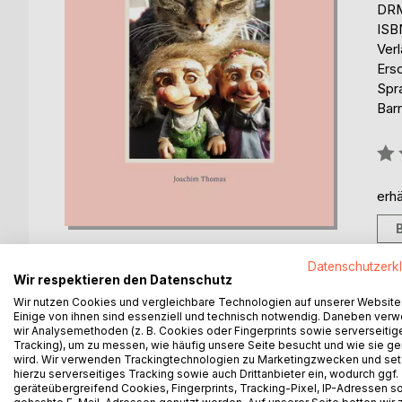
DRM
ISB
Ver
Ers
Spr
Barr
Bew
0%
erhä
Datenschutzerk
Wir respektieren den Datenschutz
Wir nutzen Cookies und vergleichbare Technologien auf unserer Website
BESCHREIBUNG
AUTOR/IN
PRESSES
Einige von ihnen sind essenziell und technisch notwendig. Daneben ver
wir Analysemethoden (z. B. Cookies oder Fingerprints sowie serverseitig
Tracking), um zu messen, wie häufig unsere Seite besucht und wie sie ge
wird. Wir verwenden Trackingtechnologien zu Marketingzwecken und se
Lara ist die Hauskatze der Familie Thomas. Sie leb
hierzu serverseitiges Tracking sowie auch Drittanbieter ein, wodurch ggf.
Hartha im Tharandter Wald bei Dresden. Inzwischen i
geräteübergreifend Cookies, Fingerprints, Tracking-Pixel, IP-Adressen s
Sie berichtet über alles, was ihre Menscheneltern