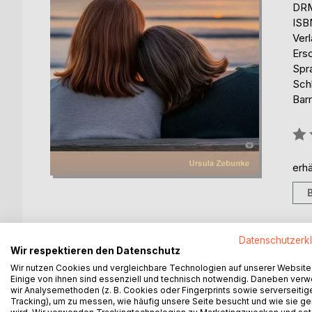
DRM
ISB
Ver
Ers
Spr
Sch
Barr
Bew
0%
erhä
Datenschutzerk
Wir respektieren den Datenschutz
BESCHREIBUNG
AUTOR/IN
PRESSES
Wir nutzen Cookies und vergleichbare Technologien auf unserer Website
Einige von ihnen sind essenziell und technisch notwendig. Daneben ver
Lara und Emilia, in der Mitte
wir Analysemethoden (z. B. Cookies oder Fingerprints sowie serverseitig
Tracking), um zu messen, wie häufig unsere Seite besucht und wie sie ge
des Lebens angekommen,