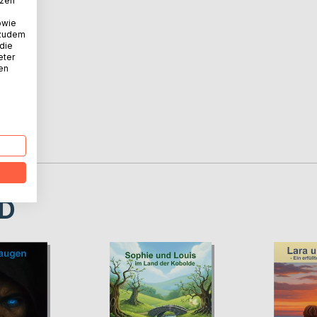
tzen
owie
 zudem
 die
eter
nen
D