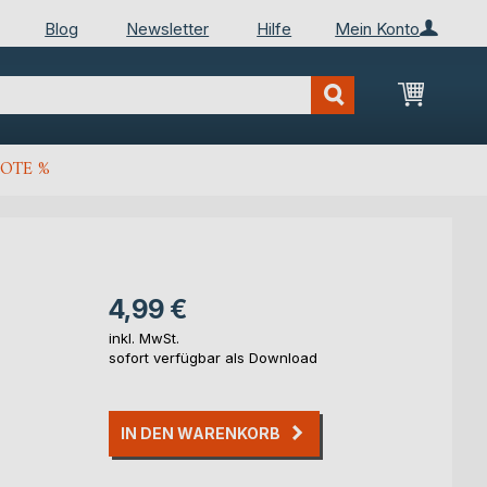
Blog
Newsletter
Hilfe
Mein Konto
Mein Wa
OTE %
4,99 €
inkl. MwSt.
sofort verfügbar als Download
IN DEN WARENKORB