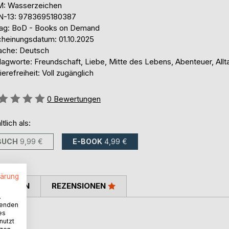
: Wasserzeichen
N-13: 9783695180387
lag: BoD - Books on Demand
cheinungsdatum: 01.10.2025
ache: Deutsch
lagworte: Freundschaft, Liebe, Mitte des Lebens, Abenteuer, Allt
ierefreiheit: Voll zugänglich
ertung::
0
Bewertungen
ltlich als:
BUCH
9,99 €
E-BOOK
4,99 €
lärung
TIMMEN
REZENSIONEN
.
wenden
es
nutzt