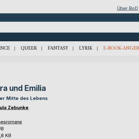
Über BoD
NCE
QUEER
FANTASY
LYRIK
E-BOOK-ANGEB
ra und Emilia
der Mitte des Lebens
ula Zebunke
besromane
UB
,8 KB