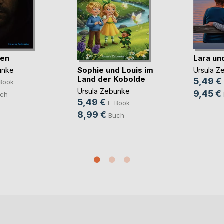
gen
Lara und
Sophie und Louis im
unke
Ursula Z
Land der Kobolde
5,49 €
Book
Ursula Zebunke
9,45 €
ch
5,49 €
E-Book
8,99 €
Buch