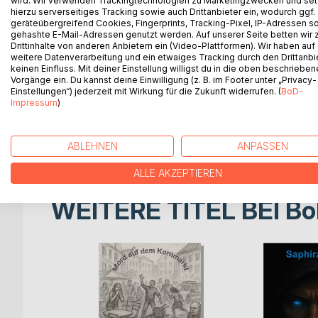
wird. Wir verwenden Trackingtechnologien zu Marketingzwecken und se
sind immer noch glücklich
hierzu serverseitiges Tracking sowie auch Drittanbieter ein, wodurch ggf.
und verliebt.
geräteübergreifend Cookies, Fingerprints, Tracking-Pixel, IP-Adressen s
gehashte E-Mail-Adressen genutzt werden. Auf unserer Seite betten wir
Einige Turbulenzen,
Drittinhalte von anderen Anbietern ein (Video-Plattformen). Wir haben auf
Schicksalsschläge und
weitere Datenverarbeitung und ein etwaiges Tracking durch den Drittanbi
unerwartete Ereignisse kann
keinen Einfluss. Mit deiner Einstellung willigst du in die oben beschriebe
Vorgänge ein. Du kannst deine Einwilligung (z. B. im Footer unter „Privacy-
ihrer Überzeugung nichts
Einstellungen“) jederzeit mit Wirkung für die Zukunft widerrufen. (
BoD-
anhaben
Impressum
)
Das Leben ist zu schön, um die
Beine hochzulegen.
ABLEHNEN
ANPASSEN
ALLE AKZEPTIEREN
WEITERE TITEL BEI
Bo