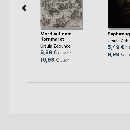
hle
Mord auf dem
Saphirau
Kornmarkt
ke
Ursula Zeb
Ursula Zebunke
5,49 €
ook
E-
6,99 €
E-Book
9,99 €
h
Bu
10,99 €
Buch