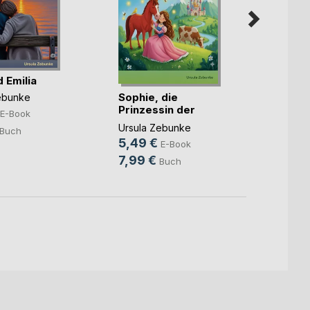
 Emilia
Sophie, die
Justus
ebunke
Prinzessin der
kleine
E-Book
Geschichten
Ursula
Ursula Zebunke
Buch
4,49
5,49 €
E-Book
8,59
7,99 €
Buch