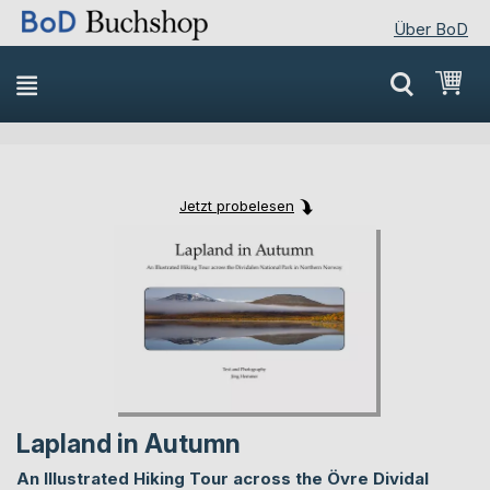
Über BoD
Direkt
Mei
zum
Inhalt
Jetzt probelesen
Skip
Skip
to
to
the
the
end
beginning
of
of
the
the
images
images
gallery
gallery
Lapland in Autumn
An Illustrated Hiking Tour across the Övre Dividal