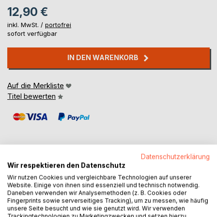
12,90 €
inkl. MwSt. /
portofrei
sofort verfügbar
IN DEN WARENKORB
Auf die Merkliste
Titel bewerten
Datenschutzerklärung
Wir respektieren den Datenschutz
BESCHREIBUNG
Wir nutzen Cookies und vergleichbare Technologien auf unserer
Website. Einige von ihnen sind essenziell und technisch notwendig.
Daneben verwenden wir Analysemethoden (z. B. Cookies oder
When September transforms Lapland into an ocean of
Fingerprints sowie serverseitiges Tracking), um zu messen, wie häufig
colours, the most captivating time has come to visit the
unsere Seite besucht und wie sie genutzt wird. Wir verwenden
Trackingtechnologien zu Marketingzwecken und setzen hierzu