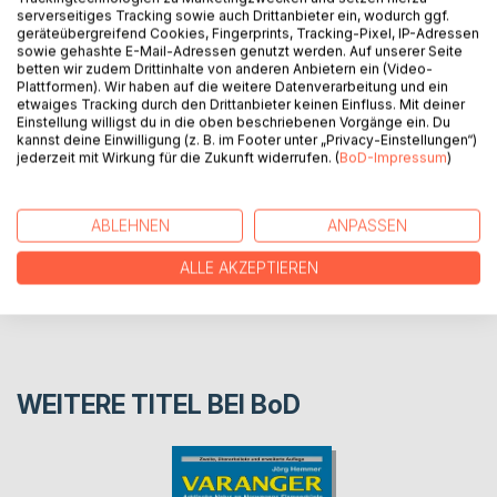
land beyond the Arctic Circle. The biologist and nature
serverseitiges Tracking sowie auch Drittanbieter ein, wodurch ggf.
photographer Jörg Hemmer invites you on an autumnal
geräteübergreifend Cookies, Fingerprints, Tracking-Pixel, IP-Adressen
hiking tour across the Øvre Dividal National Park, Norway's
sowie gehashte E-Mail-Adressen genutzt werden. Auf unserer Seite
betten wir zudem Drittinhalte von anderen Anbietern ein (Video-
last wilderness.
Plattformen). Wir haben auf die weitere Datenverarbeitung und ein
etwaiges Tracking durch den Drittanbieter keinen Einfluss. Mit deiner
Einstellung willigst du in die oben beschriebenen Vorgänge ein. Du
AUTOR/IN
kannst deine Einwilligung (z. B. im Footer unter „Privacy-Einstellungen“)
jederzeit mit Wirkung für die Zukunft widerrufen. (
BoD-Impressum
)
PRESSESTIMMEN
ABLEHNEN
ANPASSEN
REZENSIONEN
ALLE AKZEPTIEREN
WEITERE TITEL BEI
BoD