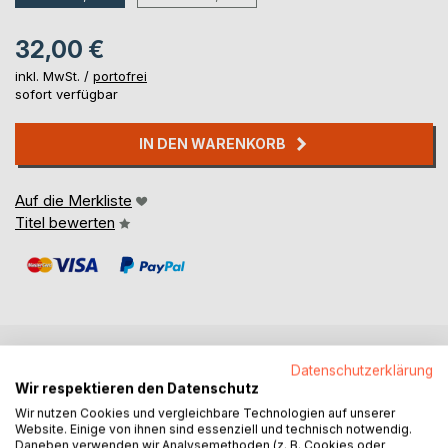
32,00 €
inkl. MwSt. /
portofrei
sofort verfügbar
IN DEN WARENKORB
Auf die Merkliste
Titel bewerten
Datenschutzerklärung
BESCHREIBUNG
Wir respektieren den Datenschutz
Wir nutzen Cookies und vergleichbare Technologien auf unserer
Website. Einige von ihnen sind essenziell und technisch notwendig.
Das kleine Buch legt eine Sammlung von
Daneben verwenden wir Analysemethoden (z. B. Cookies oder