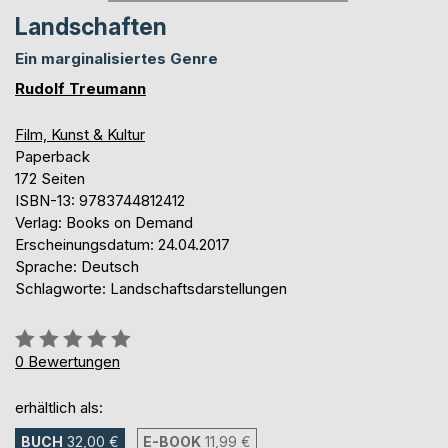
Landschaften
Ein marginalisiertes Genre
Rudolf Treumann
Film, Kunst & Kultur
Paperback
172 Seiten
ISBN-13: 9783744812412
Verlag: Books on Demand
Erscheinungsdatum: 24.04.2017
Sprache: Deutsch
Schlagworte: Landschaftsdarstellungen
Bewertung::
0%
0
Bewertungen
erhältlich als:
BUCH
32,00 €
E-BOOK
11,99 €