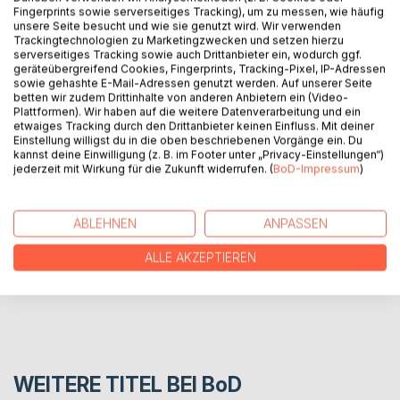
Landschaftsmalereien vor, die in den vergangenen Jahren
Fingerprints sowie serverseitiges Tracking), um zu messen, wie häufig
entstanden sind. Bilder im Computer oder auf dem i-Pad
unsere Seite besucht und wie sie genutzt wird. Wir verwenden
Trackingtechnologien zu Marketingzwecken und setzen hierzu
gemalt mit den dort zur Verfügung stehen Instrumentarien.
serverseitiges Tracking sowie auch Drittanbieter ein, wodurch ggf.
Es erhebt keinen Anspruch auf "große Kunst", was immer
geräteübergreifend Cookies, Fingerprints, Tracking-Pixel, IP-Adressen
das sein soll, sondern ist Ausdruck persönlicher Eindrücke
sowie gehashte E-Mail-Adressen genutzt werden. Auf unserer Seite
betten wir zudem Drittinhalte von anderen Anbietern ein (Video-
ohne Rücksicht auf die allgemeine Meinung, dass
Plattformen). Wir haben auf die weitere Datenverarbeitung und ein
Landschaften heute keine Bedeutung mehr hätten.
etwaiges Tracking durch den Drittanbieter keinen Einfluss. Mit deiner
Einstellung willigst du in die oben beschriebenen Vorgänge ein. Du
kannst deine Einwilligung (z. B. im Footer unter „Privacy-Einstellungen“)
AUTOR/IN
jederzeit mit Wirkung für die Zukunft widerrufen. (
BoD-Impressum
)
PRESSESTIMMEN
ABLEHNEN
ANPASSEN
ALLE AKZEPTIEREN
REZENSIONEN
WEITERE TITEL BEI
BoD