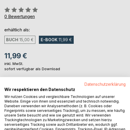
Bewertung::
0%
0
Bewertungen
erhältlich als:
BUCH
15,00 €
E-BOOK
11,99 €
11,99 €
inkl. MwSt.
sofort verfügbar als Download
Datenschutzerklärung
IN DEN WARENKORB
Wir respektieren den Datenschutz
Wir nutzen Cookies und vergleichbare Technologien auf unserer
Website. Einige von ihnen sind essenziell und technisch notwendig.
Auf die Merkliste
Daneben verwenden wir Analysemethoden (z. B. Cookies oder
Fingerprints sowie serverseitiges Tracking), um zu messen, wie häufig
Titel bewerten
unsere Seite besucht und wie sie genutzt wird. Wir verwenden
Trackingtechnologien zu Marketingzwecken und setzen hierzu
serverseitiges Tracking sowie auch Drittanbieter ein, wodurch ggf.
geräteübergreifend Cookies, Fingerprints, Tracking-Pixel, IP-Adressen