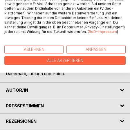
sowie gehashte E-Mail-Adressen genutzt werden. Auf unserer Seite
betten wir zudem Drittinhalte von anderen Anbietern ein (Video-
Plattformen). Wir haben auf die weitere Datenverarbeitung und ein
etwaiges Tracking durch den Drittanbieter keinen Einfluss. Mit deiner
Einstellung willigst du in die oben beschriebenen Vorgänge ein. Du
BESCHREIBUNG
kannst deine Einwilligung (z. B. im Footer unter „Privacy-Einstellungen“)
jederzeit mit Wirkung für die Zukunft widerrufen. (
BoD-Impressum
)
Die genealogische Perspektive von Alfred Freiherr von
Landsberg-Velen führt von Olpe fort nach Burg
ABLEHNEN
ANPASSEN
Wissen/Troisdorf an der Sieg, nach Kettinghausen bei
ALLE AKZEPTIEREN
Bönen (Unna), nach Wiexeln und Schlampen im damaligen
Kurland, heute: Lettland (südlich von Riga), dann nach
Dänemark, Litauen und Polen.
AUTOR/IN
PRESSESTIMMEN
REZENSIONEN