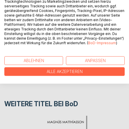
Trackingtechnologien zu Marketingzwecken und setzen hierzu
samfélagið Danmörk. Það er sagt frá lífsreynslu og því fólki
serverseitiges Tracking sowie auch Drittanbieter ein, wodurch ggf.
geräteübergreifend Cookies, Fingerprints, Tracking-Pixel, IP-Adressen
sem rithöfundur hefur kynnst þar. Einnig er fjallað um þá
sowie gehashte E-Mail-Adressen genutzt werden. Auf unserer Seite
pólitík sem myndast hefur á milli Danmerkur og Íslands.
betten wir zudem Drittinhalte von anderen Anbietern ein (Video-
Plattformen). Wir haben auf die weitere Datenverarbeitung und ein
etwaiges Tracking durch den Drittanbieter keinen Einfluss. Mit deiner
Einstellung willigst du in die oben beschriebenen Vorgänge ein. Du
AUTOR/IN
kannst deine Einwilligung (z. B. im Footer unter „Privacy-Einstellungen“)
jederzeit mit Wirkung für die Zukunft widerrufen. (
BoD-Impressum
)
PRESSESTIMMEN
ABLEHNEN
ANPASSEN
REZENSIONEN
ALLE AKZEPTIEREN
WEITERE TITEL BEI
BoD