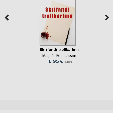
Skrifandi tröllkarlinn
Magnús Matthíasson
16,95 €
Buch