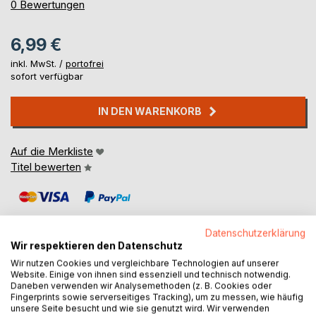
0%
0
Bewertungen
6,99 €
inkl. MwSt. /
portofrei
sofort verfügbar
IN DEN WARENKORB
Auf die Merkliste
Titel bewerten
Datenschutzerklärung
Wir respektieren den Datenschutz
Wir nutzen Cookies und vergleichbare Technologien auf unserer
BESCHREIBUNG
Website. Einige von ihnen sind essenziell und technisch notwendig.
Daneben verwenden wir Analysemethoden (z. B. Cookies oder
Fingerprints sowie serverseitiges Tracking), um zu messen, wie häufig
unsere Seite besucht und wie sie genutzt wird. Wir verwenden
Í þessa bók er skrifað um samskipti rithöfundar við land og