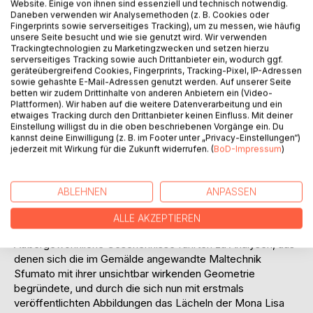
Website. Einige von ihnen sind essenziell und technisch notwendig.
Daneben verwenden wir Analysemethoden (z. B. Cookies oder
Fingerprints sowie serverseitiges Tracking), um zu messen, wie häufig
unsere Seite besucht und wie sie genutzt wird. Wir verwenden
Trackingtechnologien zu Marketingzwecken und setzen hierzu
BESCHREIBUNG
serverseitiges Tracking sowie auch Drittanbieter ein, wodurch ggf.
geräteübergreifend Cookies, Fingerprints, Tracking-Pixel, IP-Adressen
sowie gehashte E-Mail-Adressen genutzt werden. Auf unserer Seite
betten wir zudem Drittinhalte von anderen Anbietern ein (Video-
Eine dunkelhaarige Schönheit gab sich als die von
Plattformen). Wir haben auf die weitere Datenverarbeitung und ein
Leonardo da Vinci porträtierte Mona Lisa aus und eröffnete
etwaiges Tracking durch den Drittanbieter keinen Einfluss. Mit deiner
mit ihrer Kenntnis mysteriöses über seine Tätigkeit in
Einstellung willigst du in die oben beschriebenen Vorgänge ein. Du
kannst deine Einwilligung (z. B. im Footer unter „Privacy-Einstellungen“)
Florenz um 1500.
jederzeit mit Wirkung für die Zukunft widerrufen. (
BoD-Impressum
)
Durch einen Geheimgang zum Kloster war sein Atelier
erreichbar, in dessen Nebenraum er zu wissenschaftlichen
Zwecken Leichen sezierte.
ABLEHNEN
ANPASSEN
Auch berichtete sie von Homosexualität, vom Venusgürtel
und anderen Begebenheiten, sowie von bisher unbekannt
ALLE AKZEPTIEREN
gebliebenen Erfindungen aus damaliger Zeit.
Außergewöhnliche Geschehnisse führten zu Analysen, aus
denen sich die im Gemälde angewandte Maltechnik
Sfumato mit ihrer unsichtbar wirkenden Geometrie
begründete, und durch die sich nun mit erstmals
veröffentlichten Abbildungen das Lächeln der Mona Lisa