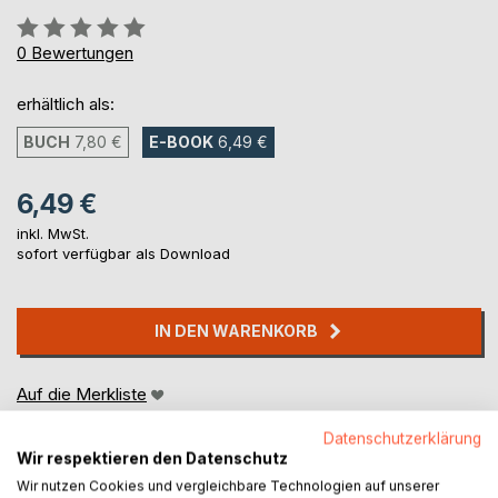
Bewertung::
0%
0
Bewertungen
erhältlich als:
BUCH
7,80 €
E-BOOK
6,49 €
6,49 €
inkl. MwSt.
sofort verfügbar als Download
IN DEN WARENKORB
Auf die Merkliste
Titel bewerten
Datenschutzerklärung
Wir respektieren den Datenschutz
Wir nutzen Cookies und vergleichbare Technologien auf unserer