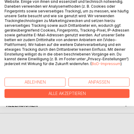
Website. Einige von ihnen sind essenziell und technisch notwendig.
Daneben verwenden wir Analysemethoden (z. B. Cookies oder
Fingerprints sowie serverseitiges Tracking), um zu messen, wie häufig
BESCHREIBUNG
unsere Seite besucht und wie sie genutzt wird. Wir verwenden
Trackingtechnologien zu Marketingzwecken und setzen hierzu
serverseitiges Tracking sowie auch Drittanbieter ein, wodurch ggf.
geräteübergreifend Cookies, Fingerprints, Tracking-Pixel, IP-Adressen
No hay Gurú, ningún discípulo, nada fijo, nada bueno o
sowie gehashte E-Mail-Adressen genutzt werden. Auf unserer Seite
malo, ninguna transición a la forma, ninguna forma
betten wir zudem Drittinhalte von anderen Anbietern ein (Video-
separada, no hay liberación y tampoco esclavitud.
Plattformen). Wir haben auf die weitere Datenverarbeitung und ein
- Ribhu
etwaiges Tracking durch den Drittanbieter keinen Einfluss. Mit deiner
Einstellung willigst du in die oben beschriebenen Vorgänge ein. Du
Ribhu Gita, 22.7 (3)
kannst deine Einwilligung (z. B. im Footer unter „Privacy-Einstellungen“)
jederzeit mit Wirkung für die Zukunft widerrufen. (
BoD-Impressum
)
AUTOR/IN
ABLEHNEN
ANPASSEN
PRESSESTIMMEN
ALLE AKZEPTIEREN
REZENSIONEN