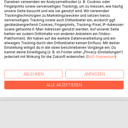
Daneben verwenden wir Analysemethoden (z. B. Cookies oder
Fingerprints sowie serverseitiges Tracking), um zu messen, wie häufig
unsere Seite besucht und wie sie genutzt wird. Wir verwenden
Trackingtechnologien zu Marketingzwecken und setzen hierzu
BESCHREIBUNG
serverseitiges Tracking sowie auch Drittanbieter ein, wodurch ggf.
geräteübergreifend Cookies, Fingerprints, Tracking-Pixel, IP-Adressen
sowie gehashte E-Mail-Adressen genutzt werden. Auf unserer Seite
Theaterstück in spanischer und teilweise englischer
betten wir zudem Drittinhalte von anderen Anbietern ein (Video-
Plattformen). Wir haben auf die weitere Datenverarbeitung und ein
Sprache für die spanische Theatergruppe der AAU
etwaiges Tracking durch den Drittanbieter keinen Einfluss. Mit deiner
Klagenfurt.
Einstellung willigst du in die oben beschriebenen Vorgänge ein. Du
kannst deine Einwilligung (z. B. im Footer unter „Privacy-Einstellungen“)
jederzeit mit Wirkung für die Zukunft widerrufen. (
BoD-Impressum
)
AUTOR/IN
ABLEHNEN
ANPASSEN
PRESSESTIMMEN
ALLE AKZEPTIEREN
REZENSIONEN