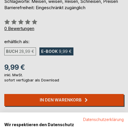
Schlagworte: Meisen, weisen, Reisen, Schneisen, Preisen
Barrierefreiheit: Eingeschränkt zugänglich
Bewertung::
0%
0
Bewertungen
erhältlich als:
BUCH
28,99 €
E-BOOK
9,99 €
9,99 €
inkl. MwSt.
sofort verfügbar als Download
IN DEN WARENKORB
Auf die Merkliste
Datenschutzerklärung
Titel bewerten
Wir respektieren den Datenschutz