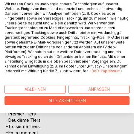
Wir nutzen Cookies und vergleichbare Technologien auf unserer
Website. Einige von ihnen sind essenziell und technisch notwendig.
Daneben verwenden wir Analysemethoden (z. B. Cookies oder
Fingerprints sowie serverseitiges Tracking), um zu messen, wie häufig
unsere Seite besucht und wie sie genutzt wird. Wir verwenden
Trackingtechnologien zu Marketingzwecken und setzen hierzu
serverseitiges Tracking sowie auch Drittanbieter ein, wodurch ggf.
geräteübergreifend Cookies, Fingerprints, Tracking-Pixel, IP-Adressen
BESCHREIBUNG
sowie gehashte E-Mail-Adressen genutzt werden. Auf unserer Seite
betten wir zudem Drittinhalte von anderen Anbietern ein (Video-
Plattformen). Wir haben auf die weitere Datenverarbeitung und ein
etwaiges Tracking durch den Drittanbieter keinen Einfluss. Mit deiner
Alex Gfeller
Einstellung willigst du in die oben beschriebenen Vorgänge ein. Du
L'édition française
kannst deine Einwilligung (z. B. im Footer unter „Privacy-Einstellungen“)
chez Books on Demand:
jederzeit mit Wirkung für die Zukunft widerrufen. (
BoD-Impressum
)
www.bod.de
-Bienne
ABLEHNEN
ANPASSEN
-Le Seeland
ALLE AKZEPTIEREN
-Le Frienisberg
-Le Jura
-Premier Tiers
-Deuxième Tiers
-Troisième Tiers
-En ce moment