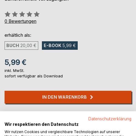
Bewertung::
0%
0
Bewertungen
erhältlich als:
BUCH
20,00 €
E-BOOK
5,99 €
5,99 €
inkl. MwSt.
sofort verfügbar als Download
IN DEN WARENKORB
Auf die Merkliste
Datenschutzerklärung
Titel bewerten
Wir respektieren den Datenschutz
Wir nutzen Cookies und vergleichbare Technologien auf unserer