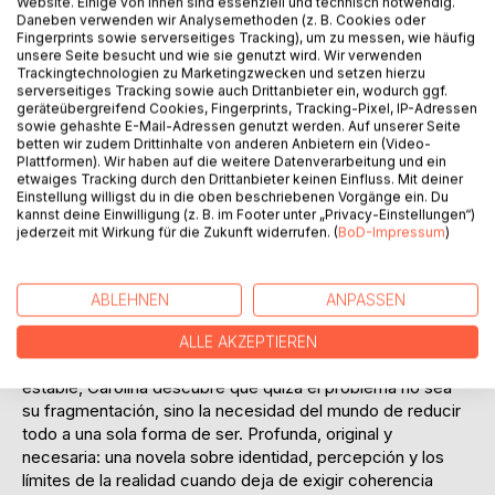
Website. Einige von ihnen sind essenziell und technisch notwendig.
Daneben verwenden wir Analysemethoden (z. B. Cookies oder
Fingerprints sowie serverseitiges Tracking), um zu messen, wie häufig
unsere Seite besucht und wie sie genutzt wird. Wir verwenden
Trackingtechnologien zu Marketingzwecken und setzen hierzu
serverseitiges Tracking sowie auch Drittanbieter ein, wodurch ggf.
geräteübergreifend Cookies, Fingerprints, Tracking-Pixel, IP-Adressen
BESCHREIBUNG
sowie gehashte E-Mail-Adressen genutzt werden. Auf unserer Seite
betten wir zudem Drittinhalte von anderen Anbietern ein (Video-
Plattformen). Wir haben auf die weitere Datenverarbeitung und ein
En una ciudad donde la realidad existe en múltiples
etwaiges Tracking durch den Drittanbieter keinen Einfluss. Mit deiner
Einstellung willigst du in die oben beschriebenen Vorgänge ein. Du
versiones simultáneas, Carolina empieza a notar grietas en
kannst deine Einwilligung (z. B. im Footer unter „Privacy-Einstellungen“)
la coherencia del mundo, y en la suya propia. Cuando el
jederzeit mit Wirkung für die Zukunft widerrufen. (
BoD-Impressum
)
sistema que sostiene esa ciudad la señala como una
anomalía imposible de fijar, su existencia deja de ser
individual para volverse estructural: un punto de
ABLEHNEN
ANPASSEN
divergencia que amenaza, o tal vez libera, el equilibrio de
todo lo que la rodea. Mientras la realidad intenta
ALLE AKZEPTIEREN
clasificarla, archivarla o convertirla en una única versión
estable, Carolina descubre que quizá el problema no sea
su fragmentación, sino la necesidad del mundo de reducir
todo a una sola forma de ser. Profunda, original y
necesaria: una novela sobre identidad, percepción y los
límites de la realidad cuando deja de exigir coherencia