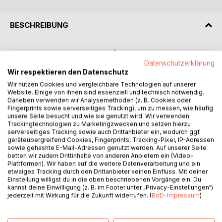
BESCHREIBUNG
**ESTE LIBRO NO ES UN ORÁCULO.**
Datenschutzerklärung
Wir respektieren den Datenschutz
Es una puerta hacia las fuerzas eternas que sostienen la
existencia: el fuego, el agua, la tierra, el aire y el éter
Wir nutzen Cookies und vergleichbare Technologien auf unserer
Website. Einige von ihnen sind essenziell und technisch notwendig.
invisible que todo lo impregna.
Daneben verwenden wir Analysemethoden (z. B. Cookies oder
Fingerprints sowie serverseitiges Tracking), um zu messen, wie häufig
En *La Alquimia del Tarot - Sobre el misterio de la
unsere Seite besucht und wie sie genutzt wird. Wir verwenden
Trackingtechnologien zu Marketingzwecken und setzen hierzu
transformación*, Mara von Eichen presenta el Tarot como
serverseitiges Tracking sowie auch Drittanbieter ein, wodurch ggf.
un camino de conocimiento y transformación interior. A
geräteübergreifend Cookies, Fingerprints, Tracking-Pixel, IP-Adressen
través de los 78 arcanos, el lector recorre el viaje
sowie gehashte E-Mail-Adressen genutzt werden. Auf unserer Seite
betten wir zudem Drittinhalte von anderen Anbietern ein (Video-
alquímico del alma: desde la chispa divina de *El Loco*
Plattformen). Wir haben auf die weitere Datenverarbeitung und ein
hasta la plenitud luminosa de *El Mundo*.
etwaiges Tracking durch den Drittanbieter keinen Einfluss. Mit deiner
Einstellung willigst du in die oben beschriebenen Vorgänge ein. Du
kannst deine Einwilligung (z. B. im Footer unter „Privacy-Einstellungen“)
Con un lenguaje poético, una profunda comprensión de la
jederzeit mit Wirkung für die Zukunft widerrufen. (
BoD-Impressum
)
tradición hermética y una simbología clara, esta obra revela
el Tarot como un mapa vivo de la **Gran Obra
Alquímica**: el proceso eterno mediante el cual la