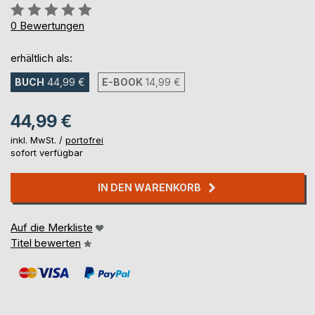
Bewertung::
0%
0
Bewertungen
erhältlich als:
BUCH
44,99 €
E-BOOK
14,99 €
44,99 €
inkl. MwSt. /
portofrei
sofort verfügbar
IN DEN WARENKORB
Auf die Merkliste
Titel bewerten