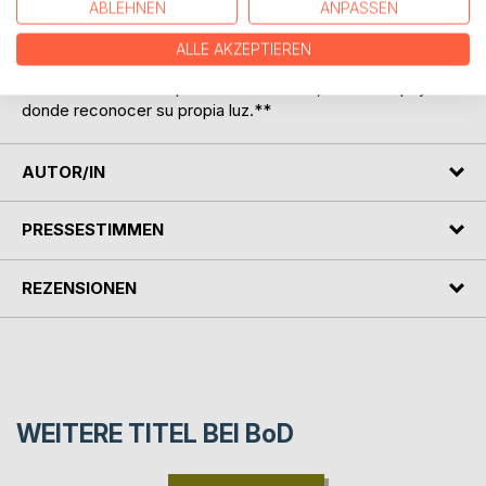
ABLEHNEN
ANPASSEN
conciencia despierta, se transforma y regresa a su origen.
ALLE AKZEPTIEREN
**Quien abra las páginas de este libro no encontrará
únicamente una interpretación del Tarot, sino un espejo
donde reconocer su propia luz.**
AUTOR/IN
PRESSESTIMMEN
REZENSIONEN
WEITERE TITEL BEI
BoD