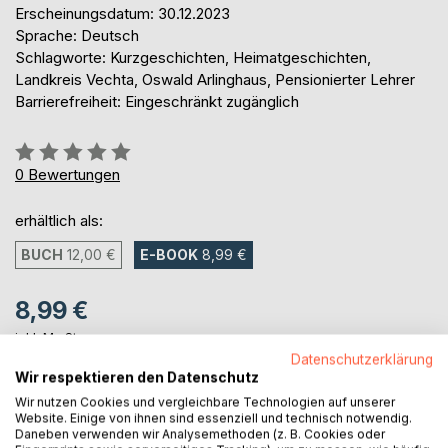
Erscheinungsdatum: 30.12.2023
Sprache: Deutsch
Schlagworte: Kurzgeschichten, Heimatgeschichten,
Landkreis Vechta, Oswald Arlinghaus, Pensionierter Lehrer
Barrierefreiheit: Eingeschränkt zugänglich
Bewertung::
0%
0
Bewertungen
erhältlich als:
BUCH
12,00 €
E-BOOK
8,99 €
8,99 €
inkl. MwSt.
sofort verfügbar als Download
Datenschutzerklärung
Wir respektieren den Datenschutz
Wir nutzen Cookies und vergleichbare Technologien auf unserer
Website. Einige von ihnen sind essenziell und technisch notwendig.
IN DEN WARENKORB
Daneben verwenden wir Analysemethoden (z. B. Cookies oder