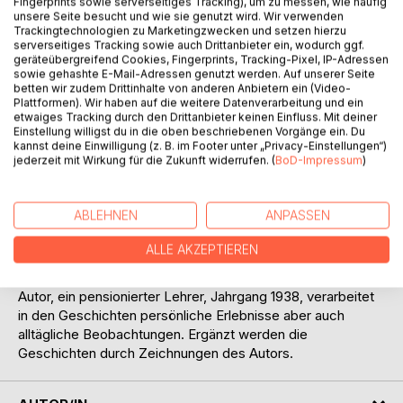
Fingerprints sowie serverseitiges Tracking), um zu messen, wie häufig
unsere Seite besucht und wie sie genutzt wird. Wir verwenden
Auf die Merkliste
Trackingtechnologien zu Marketingzwecken und setzen hierzu
serverseitiges Tracking sowie auch Drittanbieter ein, wodurch ggf.
Titel bewerten
geräteübergreifend Cookies, Fingerprints, Tracking-Pixel, IP-Adressen
sowie gehashte E-Mail-Adressen genutzt werden. Auf unserer Seite
betten wir zudem Drittinhalte von anderen Anbietern ein (Video-
Plattformen). Wir haben auf die weitere Datenverarbeitung und ein
etwaiges Tracking durch den Drittanbieter keinen Einfluss. Mit deiner
Einstellung willigst du in die oben beschriebenen Vorgänge ein. Du
kannst deine Einwilligung (z. B. im Footer unter „Privacy-Einstellungen“)
jederzeit mit Wirkung für die Zukunft widerrufen. (
BoD-Impressum
)
BESCHREIBUNG
ABLEHNEN
ANPASSEN
Kurzgeschichten, die es zu lesen lohnt, ist ein
ALLE AKZEPTIEREN
Nachfolgeband zu einer Serie unterhaltsamer
Kurzgeschichten mit zum Teil biographischen Anteilen. Der
Autor, ein pensionierter Lehrer, Jahrgang 1938, verarbeitet
in den Geschichten persönliche Erlebnisse aber auch
alltägliche Beobachtungen. Ergänzt werden die
Geschichten durch Zeichnungen des Autors.