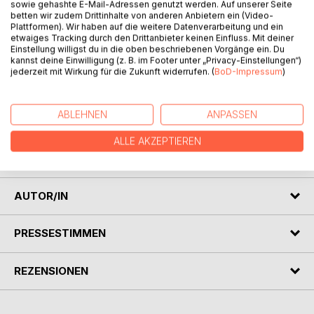
sowie gehashte E-Mail-Adressen genutzt werden. Auf unserer Seite
betten wir zudem Drittinhalte von anderen Anbietern ein (Video-
Plattformen). Wir haben auf die weitere Datenverarbeitung und ein
etwaiges Tracking durch den Drittanbieter keinen Einfluss. Mit deiner
Einstellung willigst du in die oben beschriebenen Vorgänge ein. Du
kannst deine Einwilligung (z. B. im Footer unter „Privacy-Einstellungen“)
jederzeit mit Wirkung für die Zukunft widerrufen. (
BoD-Impressum
)
BESCHREIBUNG
ABLEHNEN
ANPASSEN
Sammlung von Kurzgeschichten, die ab 1956 in zahlreichen,
auch internationalen, Zeitungen und Zeitschriften publiziert
ALLE AKZEPTIEREN
wurden
AUTOR/IN
PRESSESTIMMEN
REZENSIONEN