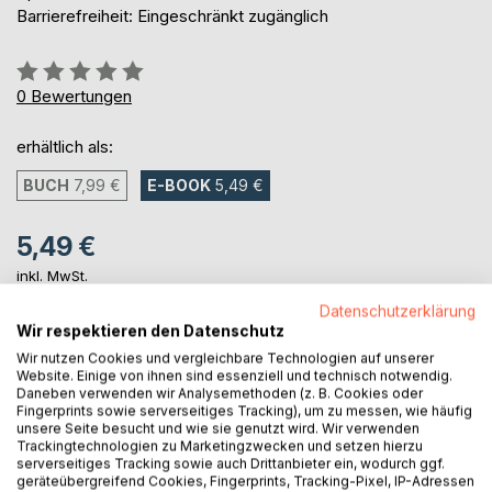
Barrierefreiheit: Eingeschränkt zugänglich
Bewertung::
0%
0
Bewertungen
erhältlich als:
BUCH
7,99 €
E-BOOK
5,49 €
5,49 €
inkl. MwSt.
sofort verfügbar als Download
Datenschutzerklärung
Wir respektieren den Datenschutz
Wir nutzen Cookies und vergleichbare Technologien auf unserer
IN DEN WARENKORB
Website. Einige von ihnen sind essenziell und technisch notwendig.
Daneben verwenden wir Analysemethoden (z. B. Cookies oder
Fingerprints sowie serverseitiges Tracking), um zu messen, wie häufig
unsere Seite besucht und wie sie genutzt wird. Wir verwenden
Auf die Merkliste
Trackingtechnologien zu Marketingzwecken und setzen hierzu
Titel bewerten
serverseitiges Tracking sowie auch Drittanbieter ein, wodurch ggf.
geräteübergreifend Cookies, Fingerprints, Tracking-Pixel, IP-Adressen