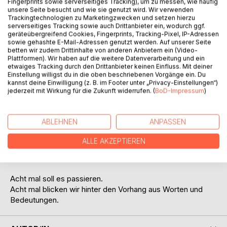
Fingerprints sowie serverseitiges Tracking), um zu messen, wie häufig
unsere Seite besucht und wie sie genutzt wird. Wir verwenden
Trackingtechnologien zu Marketingzwecken und setzen hierzu
serverseitiges Tracking sowie auch Drittanbieter ein, wodurch ggf.
geräteübergreifend Cookies, Fingerprints, Tracking-Pixel, IP-Adressen
sowie gehashte E-Mail-Adressen genutzt werden. Auf unserer Seite
BESCHREIBUNG
betten wir zudem Drittinhalte von anderen Anbietern ein (Video-
Plattformen). Wir haben auf die weitere Datenverarbeitung und ein
etwaiges Tracking durch den Drittanbieter keinen Einfluss. Mit deiner
Jede Geschichte die das Leben schreibt hat ihre eigene
Einstellung willigst du in die oben beschriebenen Vorgänge ein. Du
Grammatik und ihre eigene Moral,
kannst deine Einwilligung (z. B. im Footer unter „Privacy-Einstellungen“)
jederzeit mit Wirkung für die Zukunft widerrufen. (
BoD-Impressum
)
wenn man denn eine finden möchte. Manchmal ist es ein
Sprichwort das sich im Text versteckt,
manchmal ein Songtext und manchmal ein philosophischer
ABLEHNEN
ANPASSEN
Blick.
ALLE AKZEPTIEREN
In allem ist etwas zu entdecken und manchmal ist es eine
Erinnerung an das eigene Erleben.
Acht mal soll es passieren.
Acht mal blicken wir hinter den Vorhang aus Worten und
Bedeutungen.