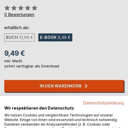
Bewertung::
0%
0
Bewertungen
erhältlich als:
BUCH
13,99 €
E-BOOK
9,49 €
9,49 €
inkl. MwSt.
sofort verfügbar als Download
IN DEN WARENKORB
Auf die Merkliste
Datenschutzerklärung
Wir respektieren den Datenschutz
Titel bewerten
Wir nutzen Cookies und vergleichbare Technologien auf unserer
Website. Einige von ihnen sind essenziell und technisch notwendig.
Daneben verwenden wir Analysemethoden (z. B. Cookies oder